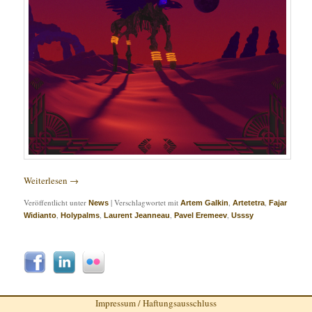
Weiterlesen
→
Veröffentlicht unter
|
Verschlagwortet mit
,
,
News
Artem Galkin
Artetetra
Fajar
,
,
,
,
Widianto
Holypalms
Laurent Jeanneau
Pavel Eremeev
Usssy
Impressum / Haftungsausschluss