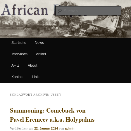
Suche
Hauptmenü
African Paper
Startseite
News
Zum Inhalt wechseln
Zum sekundären Inhalt wechseln
Interviews
Artikel
A – Z
About
Kontakt
Links
SCHLAGWORT-ARCHIVE:
USSSY
Summoning: Comeback von
Pavel Eremeev a.k.a. Holypalms
Veröffentlicht am
von
22. Januar 2024
admin