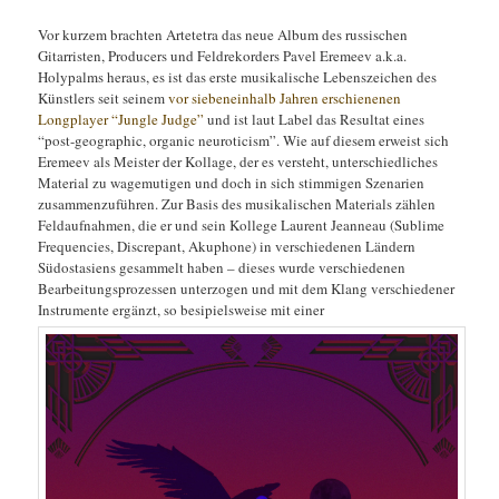
Vor kurzem brachten Artetetra das neue Album des russischen
Gitarristen, Producers und Feldrekorders Pavel Eremeev a.k.a.
Holypalms heraus, es ist das erste musikalische Lebenszeichen des
Künstlers seit seinem
vor siebeneinhalb Jahren erschienenen
Longplayer “Jungle Judge”
und ist laut Label das Resultat eines
“post-geographic, organic neuroticism”. Wie auf diesem erweist sich
Eremeev als Meister der Kollage, der es versteht, unterschiedliches
Material zu wagemutigen und doch in sich stimmigen Szenarien
zusammenzuführen. Zur Basis des musikalischen Materials zählen
Feldaufnahmen, die er und sein Kollege Laurent Jeanneau (Sublime
Frequencies, Discrepant, Akuphone) in verschiedenen Ländern
Südostasiens gesammelt haben – dieses wurde verschiedenen
Bearbeitungsprozessen unterzogen und mit dem Klang verschiedener
Instrumente ergänzt, so besipielsweise mit einer