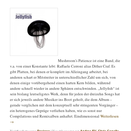
Mushroom’s Patience ist eine Band, die
v.a. von einer Konstante lebt: Raffaele Cerroni alias Dither Craf. Es
gibt Platten, bei denen er komplett im Alleingang arbeitet, bei
anderen schart er Mitstreiter in unterschiedlicher Zahl um sich, von
denen einige vorübergehend einen harten Kern bilden, während
andere schnell wieder in andere Sphären entschwinden. „Jellyfish“ ist
sein bislang leutseligstes Werk, denn für jeden der dreizehn Songs hat
er sich jeweils andere Musiker ins Boot geholt, die dem Album –
gerade verglichen mit dem konzeptuell sehr stringenten Vorgänger –
ein heterogenes Gepräge verliehen haben, wie es sonst nur
Compilations und Remixalben anhaftet. Eindimensional
Weiterlesen
→
Veröffentlicht unter
|
Verschlagwortet mit
,
,
Reviews
Andrea EV
Chris Conelly