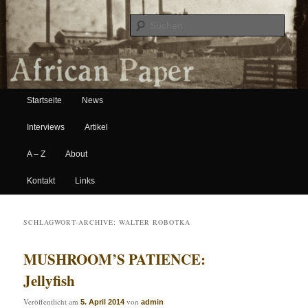
Suche
Hauptmenü
African Paper
Startseite
News
Zum Inhalt wechseln
Zum sekundären Inhalt wechseln
Interviews
Artikel
A – Z
About
Kontakt
Links
SCHLAGWORT-ARCHIVE:
WALTER ROBOTKA
MUSHROOM’S PATIENCE:
Jellyfish
Veröffentlicht am
von
5. April 2014
admin