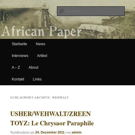
Suche
Hauptmenü
African Paper
Startseite
News
Zum Inhalt wechseln
Zum sekundären Inhalt wechseln
Interviews
Artikel
A – Z
About
Kontakt
Links
SCHLAGWORT-ARCHIVE:
WEHWALT
USHER/WEHWALT/ZREEN
TOYZ: Le Chrysaor Paraphile
Veröffentlicht am
von
24. Dezember 2011
admin