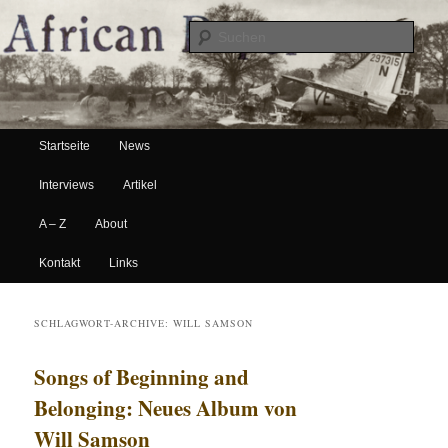
Suche
Hauptmenü
African Paper
Startseite
News
Zum Inhalt wechseln
Zum sekundären Inhalt wechseln
Interviews
Artikel
A – Z
About
Kontakt
Links
SCHLAGWORT-ARCHIVE:
WILL SAMSON
Songs of Beginning and
Belonging: Neues Album von
Will Samson