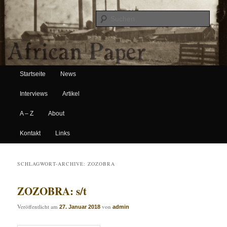
Suche
Hauptmenü
African Paper
Startseite
News
Zum Inhalt wechseln
Zum sekundären Inhalt wechseln
Interviews
Artikel
A – Z
About
Kontakt
Links
SCHLAGWORT-ARCHIVE:
ZOZOBRA
ZOZOBRA: s/t
Veröffentlicht am
von
27. Januar 2018
admin