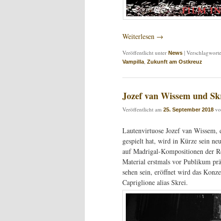
Weiterlesen
→
Veröffentlicht unter
|
Verschlagworte
News
,
Vampilla
Zukunft am Ostkreuz
Jozef van Wissem und Skr
Veröffentlicht am
v
25. September 2018
Lautenvirtuose Jozef van Wissem, 
gespielt hat, wird in Kürze sein 
auf Madrigal-Kompositionen der Ren
Material erstmals vor Publikum pr
sehen sein, eröffnet wird das Kon
Capriglione alias Skrei.