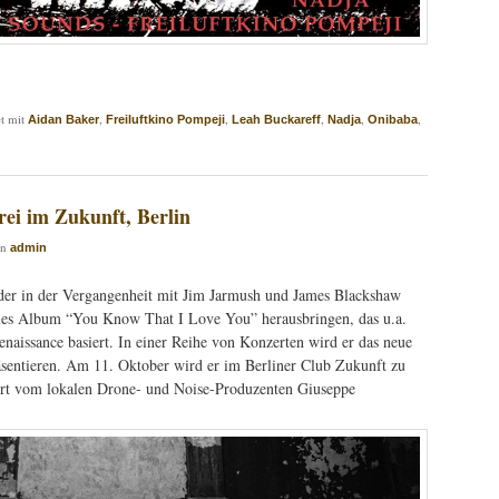
t mit
,
,
,
,
,
Aidan Baker
Freiluftkino Pompeji
Leah Buckareff
Nadja
Onibaba
ei im Zukunft, Berlin
on
admin
der in der Vergangenheit mit Jim Jarmush und James Blackshaw
neues Album “You Know That I Love You” herausbringen, das u.a.
aissance basiert. In einer Reihe von Konzerten wird er das neue
äsentieren. Am 11. Oktober wird er im Berliner Club Zukunft zu
zert vom lokalen Drone- und Noise-Produzenten Giuseppe