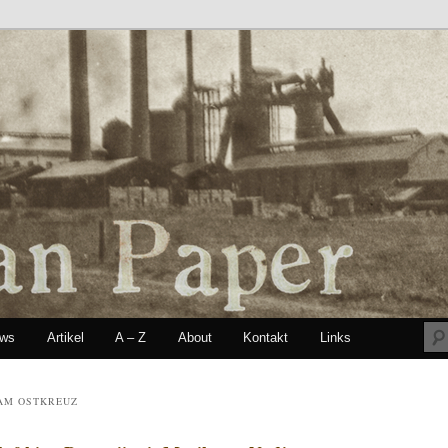
ews
Artikel
A – Z
About
Kontakt
Links
seln
AM OSTKREUZ