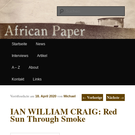
Suche
Hauptmenü
African Paper
Startseite
News
Zum Inhalt wechseln
Zum sekundären Inhalt wechseln
Interviews
Artikel
A – Z
About
Kontakt
Links
Artikelnavigation
Veröffentlicht am
von
18. April 2020
Michael
←
Vorherige
Nächste
→
IAN WILLIAM CRAIG: Red
Sun Through Smoke