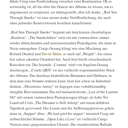
führte Craig eine Fernbziehung zwischen zwei Kontinenten. Ob es
notwendig ist, all das über die Genese des Albums zu wissen, um es
angemessen zu rezipieren, sei dahingestellt, aber ich denke, „Red Sun
Through Smoke“ ist eine enorm starke Veröffentlichung, die auch
ohne jedwedes Kontextwissen bestehen kann/könnte.
„Red Sun Through Smoke“ beginnt mit dem kurzen choralartigen
„Random“. „The Smokefallen“ setzt ein mit verrauschten, immer
wieder abbrechenden und neueinsetzenden Pianofiguren, die dann in
Noise untergehen. Craigs Gesang klingt wie eine Mischung aus
Roland Orzabal und
David Åhlén
, so auch auf „Weight“, das einen
fast schon sakralen Charakter hat. Auch hier bricht zwischendurch
Rauschen ein. Das leiernde „Comma“ wird von fragilem Gesang
durchzogen. „Condx QRN“ ist das vielleicht experimentellste Stück
des Albums: Das durchaus bedrohliche Brummen und Dröhnen, in
dem man eine Stimme erahnen kann, lässt fast schon an Industrial
denken. „Mountains Astray“ ist dagegen eine verhältnismäßig
straighte Klaviernummer. Das tief melancholische „Last of the Lantern
Oil“ mit seinen verrauschten Pianopassagen klingt, als habe Tor
Lundvall Coils „The Dreamer is Still Asleep“ auf einem defekten
Tapedeck gecovered. Das Leiern und die Auflösungsprozesse gehen
dann in „Supper“ über: „We had grief for supper“ intoniert Craig mit
zerbrechlicher Stimme. „Open Like a Loss“ ist vielleicht Craigs
Version eines gregorianischen Chorals. Die wunderschöne Ballade