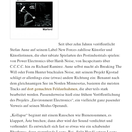
Seit über zehn Jahren veröffentlicht
Stefan Aune auf seinem Label New Forces zahllose Künstler und
Künstlerinnen, die eher rabiate Spielarten des Postindustrials spielen:
von Power Electronics über Harsh Noise, von Incapcitants über
C.C.C.C. hin zu Richard Ramirez. Aune selbst macht als Breaking The
Will oder Form Hunter brachialen Noise, mit seinem Projekt Kjostad
schlägt er allerdings eine (etwas) andere Richtung ein: Benannt nach
dem gleichnamigen See im Norden Minnesotas, basieren die meisten
Tracks auf
dort gemachten Feldaufnahmen
,
die aber teils stark
bearbeitet werden. Passenderweise hieß eine frühere Veröffentlichung
des Projekts „Environment Electronics“, ein vielleicht ganz pasender
Verweis auf seinen Modus Operandi.
„Kollapse“ beginnt mit einem Rauschen wie Bienensummen, es
klappert, Äste brechen; dann aber wird der Sound verdichtet und
verfremdet: Es entwickelt sich fast so etwas wie ein schabender
Rhythmus, dann stampfende Loops. Bei „Split Hand“ setzen Loops