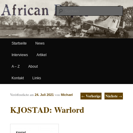
Suche
Hauptmenü
African Paper
Startseite
News
Zum Inhalt wechseln
Zum sekundären Inhalt wechseln
Interviews
Artikel
A – Z
About
Kontakt
Links
Artikelnavigation
Veröffentlicht am
von
24. Juli 2021
Michael
←
Vorherige
Nächste
→
KJOSTAD: Warlord