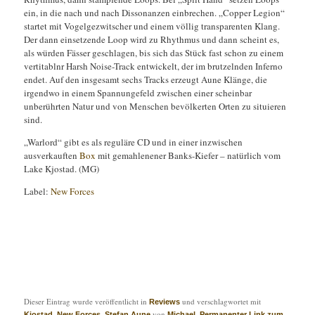
ein, in die nach und nach Dissonanzen einbrechen. „Copper Legion“
startet mit Vogelgezwitscher und einem völlig transparenten Klang.
Der dann einsetzende Loop wird zu Rhythmus und dann scheint es,
als würden Fässer geschlagen, bis sich das Stück fast schon zu einem
vertitablnr Harsh Noise-Track entwickelt, der im brutzelnden Inferno
endet. Auf den insgesamt sechs Tracks erzeugt Aune Klänge, die
irgendwo in einem Spannungefeld zwischen einer scheinbar
unberührten Natur und von Menschen bevölkerten Orten zu situieren
sind.
„Warlord“ gibt es als reguläre CD und in einer inzwischen
ausverkauften
Box
mit gemahlenener Banks-Kiefer – natürlich vom
Lake Kjostad. (MG)
Label:
New Forces
Dieser Eintrag wurde veröffentlicht in
und verschlagwortet mit
Reviews
,
,
von
.
Kjostad
New Forces
Stefan Aune
Michael
Permanenter Link zum