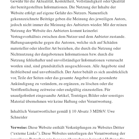
Gewähr für die Aktualität, Korrektheit, Vollständigkeit oder Qualität
der bereitgestellten Informationen. Die Nutzung der Inhalte der
Website erfolgt auf eigene Gefahr des Nutzers. Namentlich
gekennzeichnete Beiträge geben die Meinung des jeweiligen Autors,
jedoch nicht immer die Meinung des Anbieters wieder. Mit der reinen
Nutzung der Website des Anbieters kommt keinerlei
Vertragsverhältnis zwischen dem Nutzer und dem Anbieter zustande.
Haftungsansprüche gegen die Autoren, welche sich auf Schäden
materieller oder ideeller Art beziehen, die durch die Nutzung oder
Nichtnutzung der dargebotenen Informationen bzw. durch die
Nutzung fehlerhafter und unvollständiger Informationen verursacht
worden sind, sind grundsätzlich ausgeschlossen. Alle Angebote sind
freibleibend und unverbindlich. Der Autor behält es sich ausdrücklich
vor, Teile der Seiten oder das gesamte Angebot ohne gesonderte
Ankündigung zu verändern, zu ergänzen, zu löschen oder die
Veröffentlichung zeitweise oder endgültig einzustellen. Für
unaufgefordert eingesandte Artikel, Tonträger, Bilder oder sonstiges
Material übernehmen wir keine Haftung oder Verantwortung.
Inhaltlich Verantwortlicher gemäß § 10 Absatz 3 MDStV: Uwe
Schneider
Verweise:
Diese Website enthält Verknüpfungen zu Websites Dritter
(“externe Links”). Diese Websites unterliegen der Verantwortung der
jeweiligen Betreiber, wir dagegen übernehmen keinerlei Haftung für