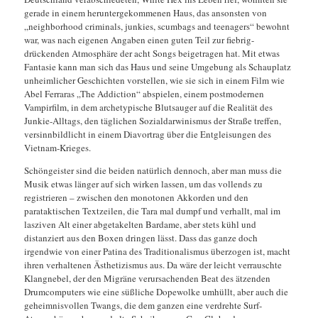
gerade in einem heruntergekommenen Haus, das ansonsten von
„neighborhood criminals, junkies, scumbags and teenagers“ bewohnt
war, was nach eigenen Angaben einen guten Teil zur fiebrig-
drückenden Atmosphäre der acht Songs beigetragen hat. Mit etwas
Fantasie kann man sich das Haus und seine Umgebung als Schauplatz
unheimlicher Geschichten vorstellen, wie sie sich in einem Film wie
Abel Ferraras „The Addiction“ abspielen, einem postmodernen
Vampirfilm, in dem archetypische Blutsauger auf die Realität des
Junkie-Alltags, den täglichen Sozialdarwinismus der Straße treffen,
versinnbildlicht in einem Diavortrag über die Entgleisungen des
Vietnam-Krieges.
Schöngeister sind die beiden natürlich dennoch, aber man muss die
Musik etwas länger auf sich wirken lassen, um das vollends zu
registrieren – zwischen den monotonen Akkorden und den
parataktischen Textzeilen, die Tara mal dumpf und verhallt, mal im
lasziven Alt einer abgetakelten Bardame, aber stets kühl und
distanziert aus den Boxen dringen lässt. Dass das ganze doch
irgendwie von einer Patina des Traditionalismus überzogen ist, macht
ihren verhaltenen Ästhetizismus aus. Da wäre der leicht verrauschte
Klangnebel, der den Migräne verursachenden Beat des ätzenden
Drumcomputers wie eine süßliche Dopewolke umhüllt, aber auch die
geheimnisvollen Twangs, die dem ganzen eine verdrehte Surf-