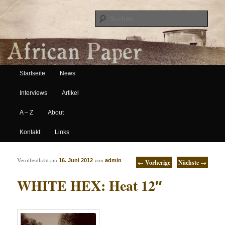
Suche
Hauptmenü
African Paper
Startseite
News
Zum Inhalt wechseln
Zum sekundären Inhalt wechseln
Interviews
Artikel
A – Z
About
Kontakt
Links
Artikelnavigation
Veröffentlicht am
von
16. Juni 2012
admin
←
Vorherige
Nächste
→
WHITE HEX: Heat 12″