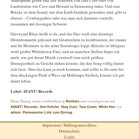
Atmosphäre geben und alte Scheiben von Gun Club oder von
Landsleuten wie Cave und Howard in Erinnerung rufen. Und eine
Brücke zu dem Sound, mit dem Earth berühmt geworden sind, gibt es
ebenso – Cowboypathos oder was man sich darunter vorstellt,
zusammen mit doomiger Schwere.
Graveyard Blues heißt es da, und das Duo weiß eine derartige
Düsterromantik gekonnt mit Gitarrenlärm zu kombinieren, der immer
mal für Momente in die reine Soundorgie kippt (Kritzler ist übrigens
wohl großer Whitehouse-Fan), und an manchen Stellen fragte ich
mich, wie gut dieser Musik eventuell eine noch größere
Derangiertheit zu Gesicht stehen könnte, die den Song völlig hinter
sich lässt. Aber das kann ja noch kommen, und sollte es für erste bei
dem dreckingen Punk’n'Wave im Midtempo bleiben, könnte ich gut
damit leben.
Label: AVANT! Records
Dieser Eintrag wurde veröffentlicht in
und verschlagwortet mit
Reviews
,
,
,
,
von
AVANT! Records
Jimi Kritzler
Slug Guts
Tara Green
White Hex
.
.
admin
Permanenter Link zum Eintrag
Impressum / Haftungsausschluss
Datenschutz
Login