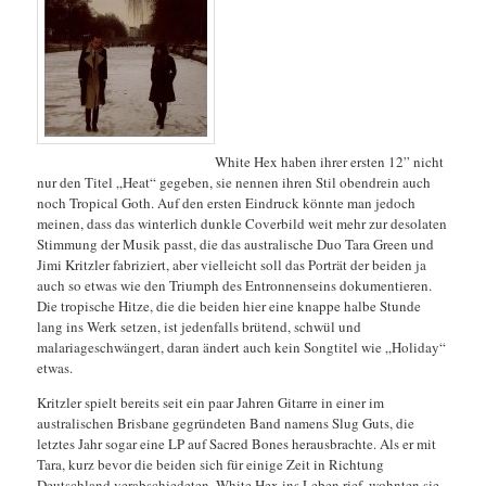
White Hex haben ihrer ersten 12” nicht
nur den Titel „Heat“ gegeben, sie nennen ihren Stil obendrein auch
noch Tropical Goth. Auf den ersten Eindruck könnte man jedoch
meinen, dass das winterlich dunkle Coverbild weit mehr zur desolaten
Stimmung der Musik passt, die das australische Duo Tara Green und
Jimi Kritzler fabriziert, aber vielleicht soll das Porträt der beiden ja
auch so etwas wie den Triumph des Entronnenseins dokumentieren.
Die tropische Hitze, die die beiden hier eine knappe halbe Stunde
lang
ins Werk setzen, ist jedenfalls brütend, schwül und
malariageschwängert, daran ändert auch kein Songtitel wie „Holiday“
etwas.
Kritzler spielt bereits seit ein paar Jahren Gitarre in einer im
australischen Brisbane gegründeten Band namens Slug Guts, die
letztes Jahr sogar eine LP auf Sacred Bones herausbrachte. Als er mit
Tara, kurz bevor die beiden sich für einige Zeit in Richtung
Deutschland verabschiedeten, White Hex ins Leben rief, wohnten sie