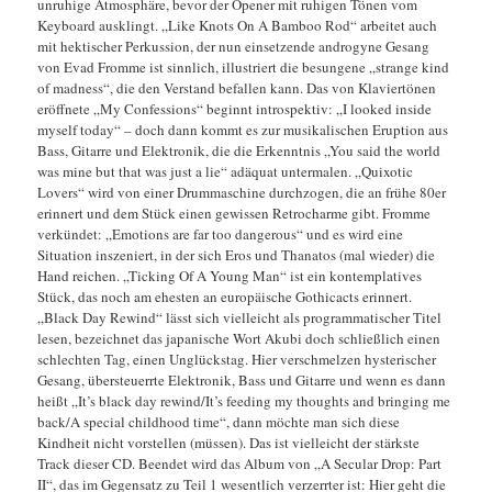
unruhige Atmosphäre, bevor der Opener mit ruhigen Tönen vom
Keyboard ausklingt. „Like Knots On A Bamboo Rod“ arbeitet auch
mit hektischer Perkussion, der nun einsetzende androgyne Gesang
von Evad Fromme ist sinnlich, illustriert die besungene „strange kind
of madness“, die den Verstand befallen kann. Das von Klaviertönen
eröffnete „My Confessions“ beginnt introspektiv: „I looked inside
myself today“ – doch dann kommt es zur musikalischen Eruption aus
Bass, Gitarre und Elektronik, die die Erkenntnis „You said the world
was mine but that was just a lie“ adäquat untermalen. „Quixotic
Lovers“ wird von einer Drummaschine durchzogen, die an frühe 80er
erinnert und dem Stück einen gewissen Retrocharme gibt. Fromme
verkündet: „Emotions are far too dangerous“ und es wird eine
Situation inszeniert, in der sich Eros und Thanatos (mal wieder) die
Hand reichen. „Ticking Of A Young Man“ ist ein kontemplatives
Stück, das noch am ehesten an europäische Gothicacts erinnert.
„Black Day Rewind“ lässt sich vielleicht als programmatischer Titel
lesen, bezeichnet das japanische Wort Akubi doch schließlich einen
schlechten Tag, einen Unglückstag. Hier verschmelzen hysterischer
Gesang, übersteuerrte Elektronik, Bass und Gitarre und wenn es dann
heißt „It’s black day rewind/It’s feeding my thoughts and bringing me
back/A special childhood time“, dann möchte man sich diese
Kindheit nicht vorstellen (müssen). Das ist vielleicht der stärkste
Track dieser CD. Beendet wird das Album von „A Secular Drop: Part
II“, das im Gegensatz zu Teil 1 wesentlich verzerrter ist: Hier geht die