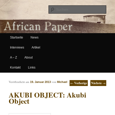
Suche
Hauptmenü
African Paper
Startseite
News
Zum Inhalt wechseln
Zum sekundären Inhalt wechseln
Interviews
Artikel
A – Z
About
Kontakt
Links
Artikelnavigation
Veröffentlicht am
von
19. Januar 2013
Michael
←
Vorherige
Nächste
→
AKUBI OBJECT: Akubi
Object