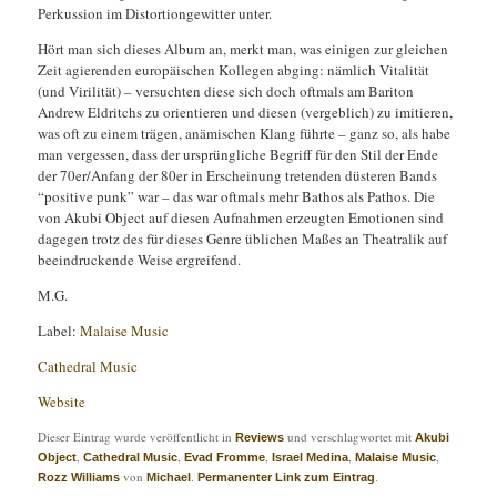
Perkussion im Distortiongewitter unter.
Hört man sich dieses Album an, merkt man, was einigen zur gleichen
Zeit agierenden europäischen Kollegen abging: nämlich Vitalität
(und Virilität) – versuchten diese sich doch oftmals am Bariton
Andrew Eldritchs zu orientieren und diesen (vergeblich) zu imitieren,
was oft zu einem trägen, anämischen Klang führte – ganz so, als habe
man vergessen, dass der ursprüngliche Begriff für den Stil der Ende
der 70er/Anfang der 80er in Erscheinung tretenden düsteren Bands
“positive punk” war – das war oftmals mehr Bathos als Pathos. Die
von Akubi Object auf diesen Aufnahmen erzeugten Emotionen sind
dagegen trotz des für dieses Genre üblichen Maßes an Theatralik auf
beeindruckende Weise ergreifend.
M.G.
Label:
Malaise Music
Cathedral Music
Website
Dieser Eintrag wurde veröffentlicht in
und verschlagwortet mit
Reviews
Akubi
,
,
,
,
,
Object
Cathedral Music
Evad Fromme
Israel Medina
Malaise Music
von
.
.
Rozz Williams
Michael
Permanenter Link zum Eintrag