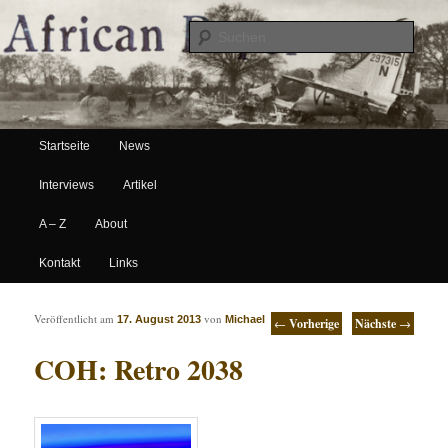
Suche
Hauptmenü
African Paper
Startseite
News
Zum Inhalt wechseln
Zum sekundären Inhalt wechseln
Interviews
Artikel
A – Z
About
Kontakt
Links
Artikelnavigation
Veröffentlicht am
von
17. August 2013
Michael
←
Vorherige
Nächste
→
COH: Retro 2038