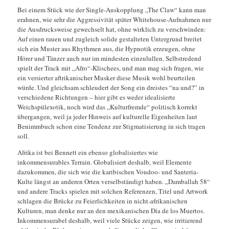
Bei einem Stück wie der Single-Auskopplung „The Claw“ kann man
erahnen, wie sehr die Aggressivität später Whitehouse-Aufnahmen nur
die Ausdrucksweise gewechselt hat, ohne wirklich zu verschwinden:
Auf einen rauen und zugleich solide gestalteten Untergrund breitet
sich ein Muster aus Rhythmen aus, die Hypnotik erzeugen, ohne
Hörer und Tänzer auch nur im mindesten einzulullen. Selbstredend
spielt der Track mit „Afro“-Klischees, und man mag sich fragen, wie
ein versierter aftrikanischer Musker diese Musik wohl beurteilen
würde. Und gleichsam schleudert der Song ein dreistes “na und?” in
verschiedene Richtungen – hier gibt es weder idealisierte
Weichspülexotik, noch wird das „Kulturfremde“ politisch korrekt
übergangen, weil ja jeder Hinweis auf kulturelle Eigenheiten laut
Benimmbuch schon eine Tendenz zur Stigmatisierung in sich tragen
soll.
Afrika ist bei Bennett ein ebenso globalisiertes wie
inkommensurables Terrain. Globalisiert deshalb, weil Elemente
dazukommen, die sich wie die karibischen Voudoo- und Santeria-
Kulte längst an anderen Orten verselbständigt haben. „Damballah 58“
und andere Tracks spielen mit solchen Referenzen, Titel und Artwork
schlagen die Brücke zu Feierlichkeiten in nicht-afrikanischen
Kulturen, man denke nur an den mexikanischen Día de los Muertos.
Inkommensurabel deshalb, weil viele Stücke zeigen, wie irritierend