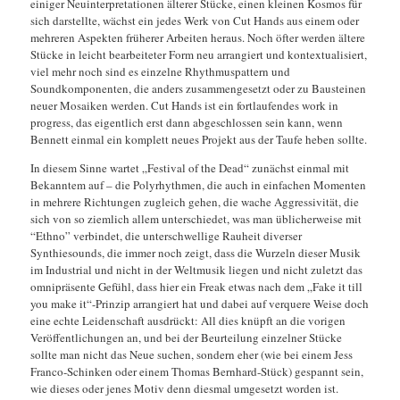
einiger Neuinterpretationen älterer Stücke, einen kleinen Kosmos für
sich darstellte, wächst ein jedes Werk von Cut Hands aus einem oder
mehreren Aspekten früherer Arbeiten heraus. Noch öfter werden ältere
Stücke in leicht bearbeiteter Form neu arrangiert und kontextualisiert,
viel mehr noch sind es einzelne Rhythmuspattern und
Soundkomponenten, die anders zusammengesetzt oder zu Bausteinen
neuer Mosaiken werden. Cut Hands ist ein fortlaufendes work in
progress, das eigentlich erst dann abgeschlossen sein kann, wenn
Bennett einmal ein komplett neues Projekt aus der Taufe heben sollte.
In diesem Sinne wartet „Festival of the Dead“ zunächst einmal mit
Bekanntem auf – die Polyrhythmen, die auch in einfachen Momenten
in mehrere Richtungen zugleich gehen, die wache Aggressivität, die
sich von so ziemlich allem unterschiedet, was man üblicherweise mit
“Ethno” verbindet, die unterschwellige Rauheit diverser
Synthiesounds, die immer noch zeigt, dass die Wurzeln dieser Musik
im Industrial und nicht in der Weltmusik liegen und nicht zuletzt das
omnipräsente Gefühl, dass hier ein Freak etwas nach dem „Fake it till
you make it“-Prinzip arrangiert hat und dabei auf verquere Weise doch
eine echte Leidenschaft ausdrückt: All dies knüpft an die vorigen
Veröffentlichungen an, und bei der Beurteilung einzelner Stücke
sollte man nicht das Neue suchen, sondern eher (wie bei einem Jess
Franco-Schinken oder einem Thomas Bernhard-Stück) gespannt sein,
wie dieses oder jenes Motiv denn diesmal umgesetzt worden ist.