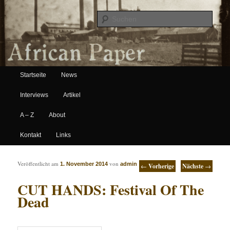
Suche
Hauptmenü
African Paper
Startseite
News
Zum Inhalt wechseln
Zum sekundären Inhalt wechseln
Interviews
Artikel
A – Z
About
Kontakt
Links
Artikelnavigation
Veröffentlicht am
von
1. November 2014
admin
←
Vorherige
Nächste
→
CUT HANDS: Festival Of The
Dead