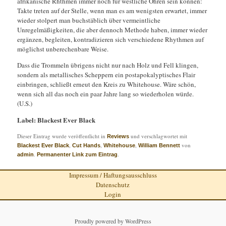
afrikanische Rhthmen immer noch für westliche Ohren sein können:
Takte treten auf der Stelle, wenn man es am wenigsten erwartet, immer
wieder stolpert man buchstäblich über vermeintliche
Unregelmäßigkeiten, die aber dennoch Methode haben, immer wieder
ergänzen, begleiten, kontradizieren sich verschiedene Rhythmen auf
möglichst unberechenbare Weise.
Dass die Trommeln übrigens nicht nur nach Holz und Fell klingen,
sondern als metallisches Scheppern ein postapokalyptisches Flair
einbringen, schließt erneut den Kreis zu Whitehouse. Wäre schön,
wenn sich all das noch ein paar Jahre lang so wiederholen würde.
(U.S.)
Label: Blackest Ever Black
Dieser Eintrag wurde veröffentlicht in
und verschlagwortet mit
Reviews
,
,
,
von
Blackest Ever Black
Cut Hands
Whitehouse
William Bennett
.
.
admin
Permanenter Link zum Eintrag
Impressum / Haftungsausschluss
Datenschutz
Login
Proudly powered by WordPress