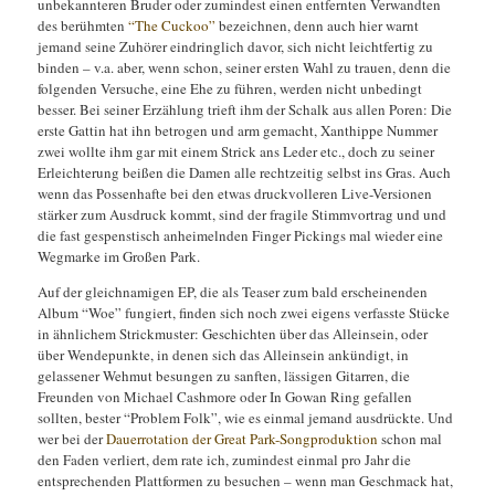
unbekannteren Bruder oder zumindest einen entfernten Verwandten
des berühmten
“The Cuckoo”
bezeichnen, denn auch hier warnt
jemand seine Zuhörer eindringlich davor, sich nicht leichtfertig zu
binden – v.a. aber, wenn schon, seiner ersten Wahl zu trauen, denn die
folgenden Versuche, eine Ehe zu führen, werden nicht unbedingt
besser. Bei seiner Erzählung trieft ihm der Schalk aus allen Poren: Die
erste Gattin hat ihn betrogen und arm gemacht, Xanthippe Nummer
zwei wollte ihm gar mit einem Strick ans Leder etc., doch zu seiner
Erleichterung beißen die Damen alle rechtzeitig selbst ins Gras. Auch
wenn das Possenhafte bei den etwas druckvolleren Live-Versionen
stärker zum Ausdruck kommt, sind der fragile Stimmvortrag und und
die fast gespenstisch anheimelnden Finger Pickings mal wieder eine
Wegmarke im Großen Park.
Auf der gleichnamigen EP, die als Teaser zum bald erscheinenden
Album “Woe” fungiert, finden sich noch zwei eigens verfasste Stücke
in ähnlichem Strickmuster: Geschichten über das Alleinsein, oder
über Wendepunkte, in denen sich das Alleinsein ankündigt, in
gelassener Wehmut besungen zu sanften, lässigen Gitarren, die
Freunden von Michael Cashmore oder In Gowan Ring gefallen
sollten, bester “Problem Folk”, wie es einmal jemand ausdrückte. Und
wer bei der
Dauerrotation der Great Park-Songproduktion
schon mal
den Faden verliert, dem rate ich, zumindest einmal pro Jahr die
entsprechenden Plattformen zu besuchen – wenn man Geschmack hat,