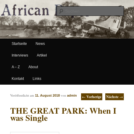
Suche
Hauptmenü
African Paper
Startseite
News
Zum Inhalt wechseln
Zum sekundären Inhalt wechseln
Interviews
Artikel
A – Z
About
Kontakt
Links
Artikelnavigation
Veröffentlicht am
von
11. August 2018
admin
←
Vorherige
Nächste
→
THE GREAT PARK: When I
was Single