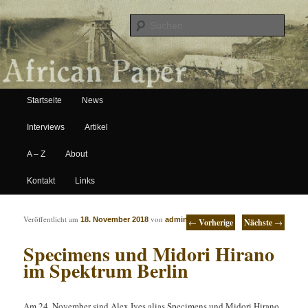
Suche
Hauptmenü
African Paper
Startseite
News
Zum Inhalt wechseln
Zum sekundären Inhalt wechseln
Interviews
Artikel
A – Z
About
Kontakt
Links
Artikelnavigation
Veröffentlicht am
von
18. November 2018
admin
←
Vorherige
Nächste
→
Specimens und Midori Hirano
im Spektrum Berlin
Am 24. November sind Alex Ives alias Specimens und Midori Hirano