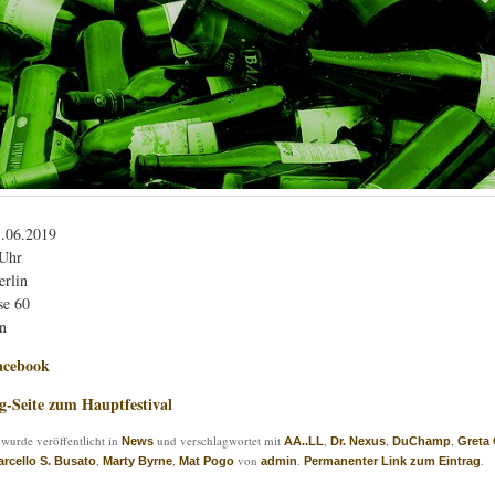
1.06.2019
 Uhr
erlin
se 60
n
acebook
g-Seite zum Hauptfestival
 wurde veröffentlicht in
und verschlagwortet mit
,
,
,
News
AA..LL
Dr. Nexus
DuChamp
Greta 
,
,
von
.
.
rcello S. Busato
Marty Byrne
Mat Pogo
admin
Permanenter Link zum Eintrag