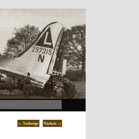
Suchen
←
Vorherige
Nächste
→