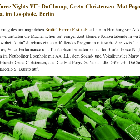
Force Nights VII: DuChamp, Greta Christensen, Mat Pogo
a. im Loophole, Berlin
ierung des umfangreichen
Bruital Furore-Festivals
auf der in Hamburg vor Anke
 veranstalten die Macher schon seit einiger Zeit kleinere Konzertabende in vert
obei “klein” durchaus ein abendfüllendes Programm mit sechs Acts zwischen
ov, Voice Performance und Turntablism bedeuten kann. Bei Bruital Force Nig
ten im Neuköllner Loophole mit AA..LL, dem Sound- und Vokalkünstler Marty
irtuosin Greta Christensen, das Duo Mat Pogo/Dr. Nexus, die Dröhnerin DuC
rcello S. Busato auf.