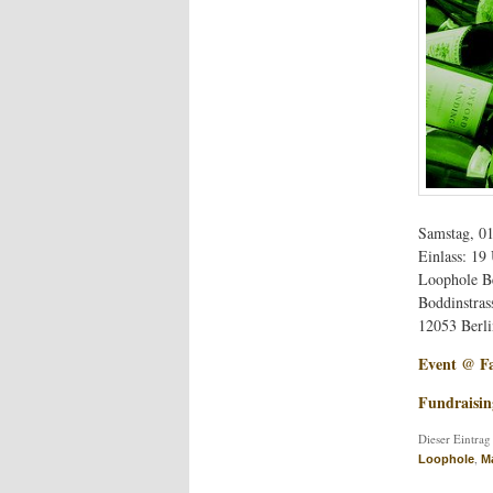
Samstag, 0
Einlass: 19
Loophole B
Boddinstras
12053 Berli
Event @ F
Fundraisin
Dieser Eintrag
,
Loophole
Ma