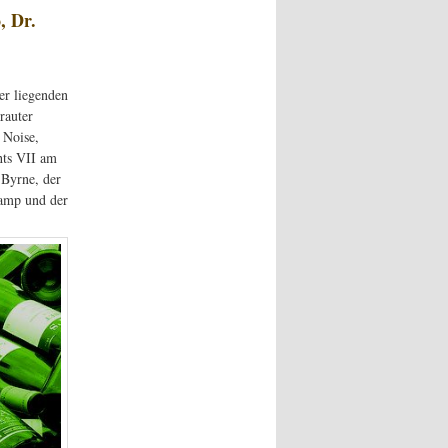
, Dr.
r liegenden
rauter
 Noise,
hts VII am
 Byrne, der
hamp und der