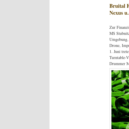
Bruital 
Nexus u.
Zur Finanz
MS Stubnitz
Umgebung, w
Drone, Impr
1. Juni tre
Turntable-V
Drummer Ma