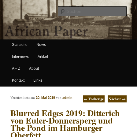
Suche
Hauptmenü
African Paper
Startseite
News
Zum Inhalt wechseln
Zum sekundären Inhalt wechseln
Interviews
Artikel
A – Z
About
Kontakt
Links
Artikelnavigation
Veröffentlicht am
von
20. Mai 2019
admin
←
Vorherige
Nächste
→
Blurred Edges 2019: Ditterich
von Euler-Donnersperg und
The Pond im Hamburger
Oberfett