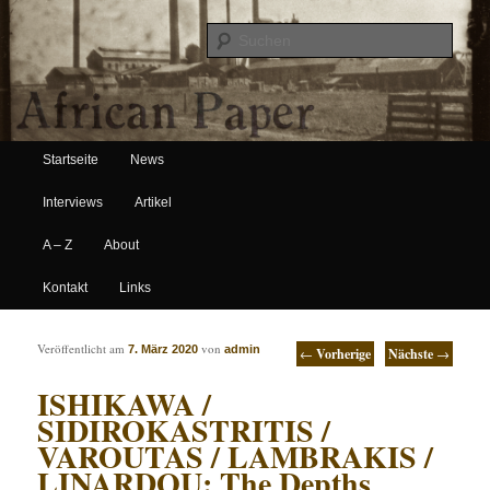
Suche
Hauptmenü
African Paper
Startseite
News
Zum Inhalt wechseln
Zum sekundären Inhalt wechseln
Interviews
Artikel
A – Z
About
Kontakt
Links
Artikelnavigation
Veröffentlicht am
von
7. März 2020
admin
←
Vorherige
Nächste
→
ISHIKAWA /
SIDIROKASTRITIS /
VAROUTAS / LAMBRAKIS /
LINARDOU: The Depths