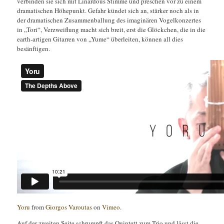
verbinden sie sich mit Linardous Stimme und preschen vor zu einem
dramatischen Höhepunkt. Gefahr kündet sich an, stärker noch als in
der dramatischen Zusammenballung des imaginären Vogelkonzertes
in „Tori“, Verzweiflung macht sich breit, erst die Glöckchen, die in die
earth-artigen Gitarren von „Yume“ überleiten, können all dies
besänftigen.
Yoru
from
Giorgos Varoutas
on
Vimeo
.
Auf der zweiten Seite schrumpft das Quintett zum Trio und lässt die