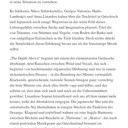
er seine Situation zu verstehen.
Ko Ishikawa, Nikos Sidirokastritis, Giorgos Varoutas, Harris
Lambrakis und Anna Linardou haben über die Tracktitel in Griechisch
und Japanisch noch einige Wegweiser in das weite Feld dieses
Lebensgefühls zwischen Suche und Imagination plaziert, Titel die
von Träumen, von Stürmen und Vögeln, vom Boden der Barke und
von endgüligen Eintauchen in die Tiefe künden. Doch nichts drückt
die Sinnlichkeit dieser Erfahrung besser aus als die feinsinnige Musik
selbst.
„The Depth Above“ beginnt mit einem der elementarsten Geräusche
überhaupt, dem Rauschen zwischen Wind und Vocals, das sich –
begleitet von hochtönender organischer Dröhnung und wie in einem
alchemistischen Prozess – in die Brandung des Meeres verwandelt.
Klackende, quietschende, tastende Sounds bringen ganz vorsichtig
die feste Materie ein, doch alles bleibt vage und diffus, und das
schöne ist, dass man sich nach und nach an die Unbestimmtheit
gewöhnt. Linardous Sopran kristallisiert sich aus all dem immer mehr
heraus, wirkt der Abstraktion entgegen. Die japanische Sho und die
orientalische Nej übernehmen in einigen Stücken die Funktion des
Gesangs: Klagend und einlullend wahren sie eine fragile Harmonie
zwischen Hecheln und Rascheln in „Thróisma“, in „Skaros“, das nach
einem pastoralen Musikgenre aus Griechenland benannt ist,