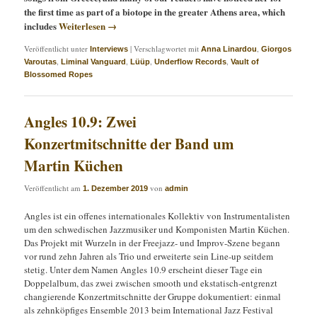
the first time as part of a biotope in the greater Athens area, which
includes
Weiterlesen
→
Veröffentlicht unter
|
Verschlagwortet mit
,
Interviews
Anna Linardou
Giorgos
,
,
,
,
Varoutas
Liminal Vanguard
Lüüp
Underflow Records
Vault of
Blossomed Ropes
Angles 10.9: Zwei
Konzertmitschnitte der Band um
Martin Küchen
Veröffentlicht am
von
1. Dezember 2019
admin
Angles ist ein offenes internationales Kollektiv von Instrumentalisten
um den schwedischen Jazzmusiker und Komponisten Martin Küchen.
Das Projekt mit Wurzeln in der Freejazz- und Improv-Szene begann
vor rund zehn Jahren als Trio und erweiterte sein Line-up seitdem
stetig. Unter dem Namen Angles 10.9 erscheint dieser Tage ein
Doppelalbum, das zwei zwischen smooth und ekstatisch-entgrenzt
changierende Konzertmitschnitte der Gruppe dokumentiert: einmal
als zehnköpfiges Ensemble 2013 beim International Jazz Festival