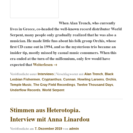
When Alan Trench, who currently
lives in Greece, co-headed the well-known record distributor World
Serpent, many people only gradually realized that he was also a
musician. He made little fuss about his folk group Orchis, whose
first CD came out in 1994, and so the mysterious trio became an
insider tip, mostly missed by casual music consumers. When this
era ended at the turn of the millennium, only few would have
expected that
Weiterlesen
→
Veröffentlicht unter
|
Verschlagwortet mit
,
Interviews
Alan Trench
Black
,
,
,
,
,
Lesbian Fishermen
Cryptanthus
Cunnan
Howling Larsens
Orchis
,
,
,
Temple Music
The Gray Field Recordings
Twelve Thousand Days
,
Underflow Records
World Serpent
Stimmen aus Heterotopia.
Interview mit Anna Linardou
Veröffentlicht am
von
7. Dezember 2019
admin