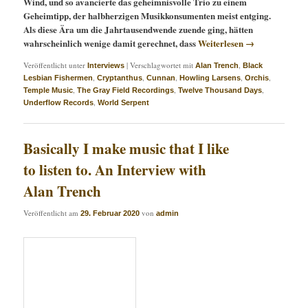
Wind, und so avancierte das geheimnisvolle Trio zu einem
Geheimtipp, der halbherzigen Musikkonsumenten meist entging.
Als diese Ära um die Jahrtausendwende zuende ging, hätten
wahrscheinlich wenige damit gerechnet, dass
Weiterlesen
→
Veröffentlicht unter
|
Verschlagwortet mit
,
Interviews
Alan Trench
Black
,
,
,
,
,
Lesbian Fishermen
Cryptanthus
Cunnan
Howling Larsens
Orchis
,
,
,
Temple Music
The Gray Field Recordings
Twelve Thousand Days
,
Underflow Records
World Serpent
Basically I make music that I like
to listen to. An Interview with
Alan Trench
Veröffentlicht am
von
29. Februar 2020
admin