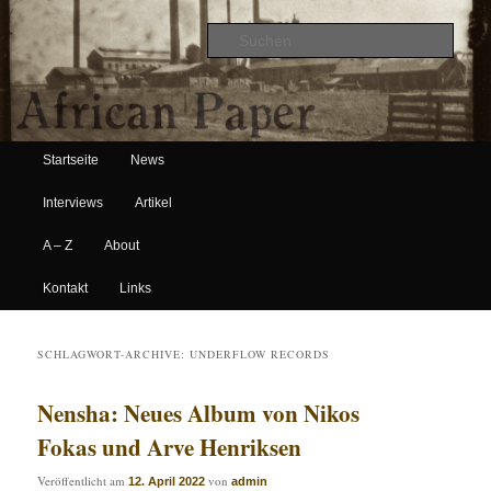
Suche
Hauptmenü
African Paper
Startseite
News
Zum Inhalt wechseln
Zum sekundären Inhalt wechseln
Interviews
Artikel
A – Z
About
Kontakt
Links
SCHLAGWORT-ARCHIVE:
UNDERFLOW RECORDS
Nensha: Neues Album von Nikos
Fokas und Arve Henriksen
Veröffentlicht am
von
12. April 2022
admin