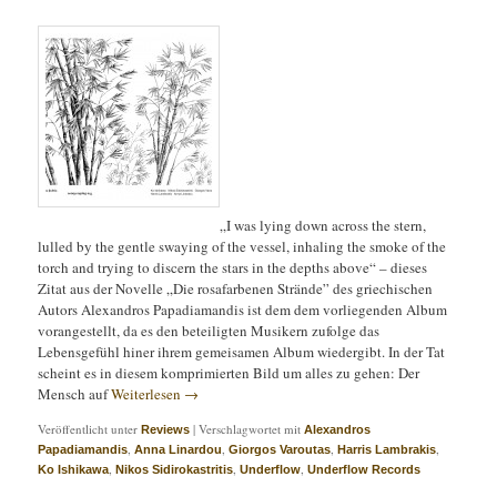
„I was lying down across the stern,
lulled by the gentle swaying of the vessel, inhaling the smoke of the
torch and trying to discern the stars in the depths above“ – dieses
Zitat aus der Novelle „Die rosafarbenen Strände” des griechischen
Autors Alexandros Papadiamandis ist dem dem vorliegenden Album
vorangestellt, da es den beteiligten Musikern zufolge das
Lebensgefühl hiner ihrem gemeisamen Album wiedergibt. In der Tat
scheint es in diesem komprimierten Bild um alles zu gehen: Der
Mensch auf
Weiterlesen
→
Veröffentlicht unter
|
Verschlagwortet mit
Reviews
Alexandros
,
,
,
,
Papadiamandis
Anna Linardou
Giorgos Varoutas
Harris Lambrakis
,
,
,
Ko Ishikawa
Nikos Sidirokastritis
Underflow
Underflow Records