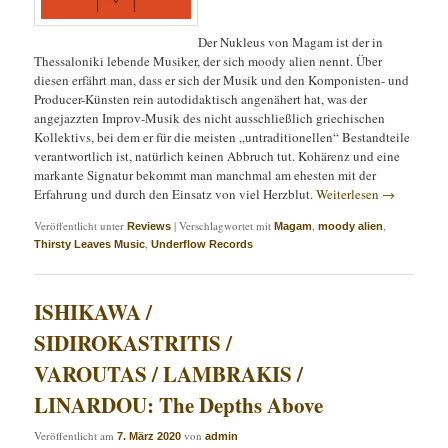
Der Nukleus von Magam ist der in
Thessaloniki lebende Musiker, der sich moody alien nennt. Über
diesen erfährt man, dass er sich der Musik und den Komponisten- und
Producer-Künsten rein autodidaktisch angenähert hat, was der
angejazzten Improv-Musik des nicht ausschließlich griechischen
Kollektivs, bei dem er für die meisten „untraditionellen“ Bestandteile
verantwortlich ist, natürlich keinen Abbruch tut. Kohärenz und eine
markante Signatur bekommt man manchmal am ehesten mit der
Erfahrung und durch den Einsatz von viel Herzblut.
Weiterlesen
→
Veröffentlicht unter
|
Verschlagwortet mit
,
,
Reviews
Magam
moody alien
,
Thirsty Leaves Music
Underflow Records
ISHIKAWA /
SIDIROKASTRITIS /
VAROUTAS / LAMBRAKIS /
LINARDOU: The Depths Above
Veröffentlicht am
von
7. März 2020
admin