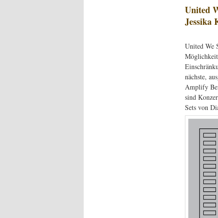
United W
Jessika 
United We S
Möglichkeit
Einschränku
nächste, au
Amplify Ber
sind Konzer
Sets von Di