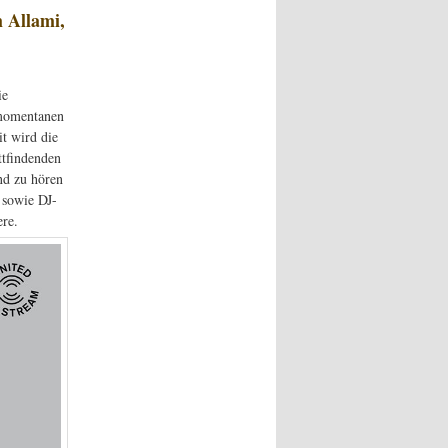
 Allami,
ie
 momentanen
t wird die
ttfindenden
nd zu hören
 sowie DJ-
ere.