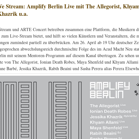
e Stream: Amplify Berlin Live mit The Allegorist, Khyam
Khazrik u.a.
tream und ARTE Concert betreiben zusammen eine Plattform, die Musikern d
 zum Live-Stream bietet, und hilft so vielen Künstlern und Veranstaltern, die
ngen zumindest partiell zu überbrücken. Am 26. April ab 19 Uhr deutscher Zei
sgesprochen abwechslungsreich durchmischte Folge des im Acud Macht Neu sta
lin mit seinem Mentoren-Programm auf diesem Kanal übertragen. Zu sehen u
te von The Allegorist, Ionian Death Robes, Maya Shenfeld und Khyam Allami
ane Barbé, Jessika Khazrik, Rabih Beaini und Sasha Perera alias Perera Elsewh