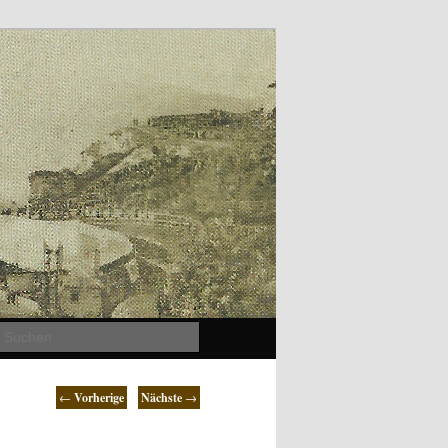
Suchen
←
Vorherige
Nächste
→