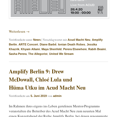
Weiterlesen
→
Veröffentlicht unter
|
Verschlagwortet mit
,
News
Acud Macht Neu
Amplify
,
,
,
,
Berlin
ARTE Concert
Diane Barbé
Ionian Death Robes
Jessika
,
,
,
,
,
Khazrik
Khyam Allami
Maya Shenfeld
Perera Elsewhere
Rabih Beaini
,
,
Sasha Perera
The Allegorist
United We Stream
Amplify Berlin 9: Drew
McDowall, Chloé Lula und
Hüma Utku im Acud Macht Neu
Veröffentlicht am
von
5. Juni 2019
admin
Im Rahmen ihres eigens ins Leben gerufenen Mentor-Programms
veranstalten die Betreiber des Acud Macht Neu zum neunten Mal
einen Konzertabend der Reihe Amplify Berlin, bei denen renommierte