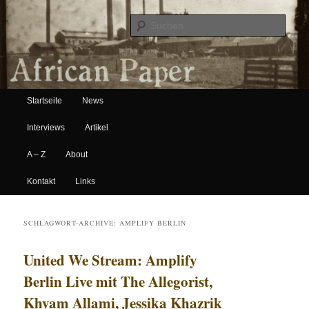
Suche
Hauptmenü
African Paper
Startseite
News
Zum Inhalt wechseln
Zum sekundären Inhalt wechseln
Interviews
Artikel
A – Z
About
Kontakt
Links
SCHLAGWORT-ARCHIVE:
AMPLIFY BERLIN
United We Stream: Amplify
Berlin Live mit The Allegorist,
Khyam Allami, Jessika Khazrik