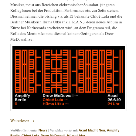
Musiker, meist aus Bereichen elektronischer Soundart, jüngeren
KollegInnen bei der Produktion, Performance etc. zur Seite stehen.
Diesmal nehmen die bislang v.a. als DJ bekannte Chloé Lula und die
Berliner Musikerin Hüma Utku (f.k.a. R.A.N.), deren neues Album in
Kürze bei Karlrecords erscheinen wird, an dem Programm teil, die
Rolle des Mentors kommt diesmal keinem Geringeren als Drew
McDowall zu.
Weiterlesen
→
Veröffentlicht unter
|
Verschlagwortet mit
,
News
Acud Macht Neu
Amplify
,
,
,
Berlin
Chloé Lula
Drew McDowall
Hüma Utku