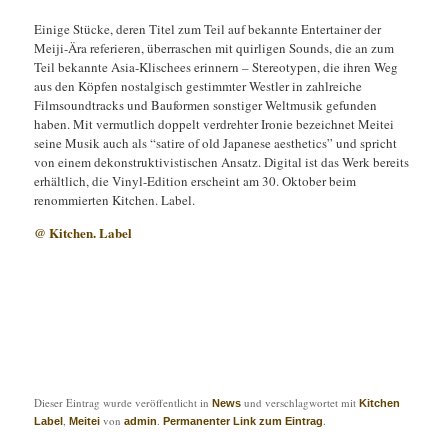
Einige Stücke, deren Titel zum Teil auf bekannte Entertainer der
Meiji-Ära referieren, überraschen mit quirligen Sounds, die an zum
Teil bekannte Asia-Klischees erinnern – Stereotypen, die ihren Weg
aus den Köpfen nostalgisch gestimmter Westler in zahlreiche
Filmsoundtracks und Bauformen sonstiger Weltmusik gefunden
haben. Mit vermutlich doppelt verdrehter Ironie bezeichnet Meitei
seine Musik auch als “satire of old Japanese aesthetics” und spricht
von einem dekonstruktivistischen Ansatz. Digital ist das Werk bereits
erhältlich, die Vinyl-Edition erscheint am 30. Oktober beim
renommierten Kitchen. Label.
@ Kitchen. Label
Dieser Eintrag wurde veröffentlicht in
und verschlagwortet mit
News
Kitchen
,
von
.
.
Label
Meitei
admin
Permanenter Link zum Eintrag