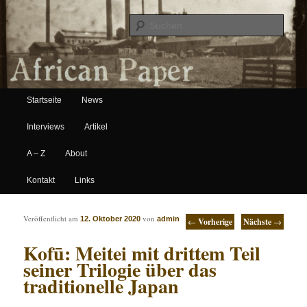
Suche
Hauptmenü
African Paper
Startseite
News
Zum Inhalt wechseln
Zum sekundären Inhalt wechseln
Interviews
Artikel
A – Z
About
Kontakt
Links
Artikelnavigation
Veröffentlicht am
von
12. Oktober 2020
admin
←
Vorherige
Nächste
→
Kofū: Meitei mit drittem Teil
seiner Trilogie über das
traditionelle Japan