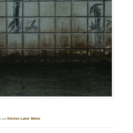
t mit
,
Kitchen Label
Meitei