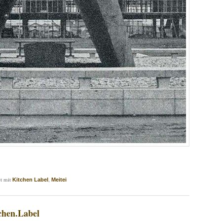
t mit
,
Kitchen Label
Meitei
chen.Label