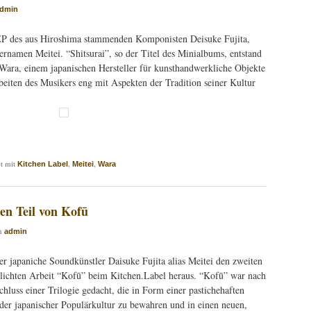
dmin
-EP des aus Hiroshima stammenden Komponisten Deisuke Fujita,
ernamen Meitei. “Shitsurai”, so der Titel des Minialbums, entstand
ara, einem japanischen Hersteller für kunsthandwerkliche Objekte
beiten des Musikers eng mit Aspekten der Tradition seiner Kultur
t mit
,
,
Kitchen Label
Meitei
Wara
ten Teil von Kofū
n
admin
der japaniche Soundkünstler Daisuke Fujita alias Meitei den zweiten
ntlichten Arbeit “Kofū” beim Kitchen.Label heraus. “Kofū” war nach
uss einer Trilogie gedacht, die in Form einer pastichehaften
der japanischer Populärkultur zu bewahren und in einen neuen,