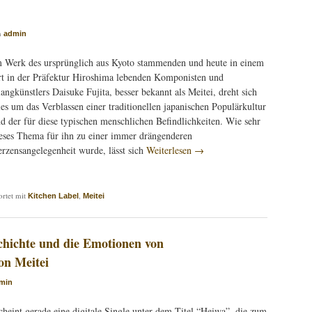
n
admin
 Werk des ursprünglich aus Kyoto stammenden und heute in einem
t in der Präfektur Hiroshima lebenden Komponisten und
angkünstlers Daisuke Fujita, besser bekannt als Meitei, dreht sich
les um das Verblassen einer traditionellen japanischen Populärkultur
d der für diese typischen menschlichen Befindlichkeiten. Wie sehr
eses Thema für ihn zu einer immer drängenderen
rzensangelegenheit wurde, lässt sich
Weiterlesen
→
rtet mit
,
Kitchen Label
Meitei
chichte und die Emotionen von
on Meitei
min
scheint gerade eine digitale Single unter dem Titel “Heiwa”, die zum