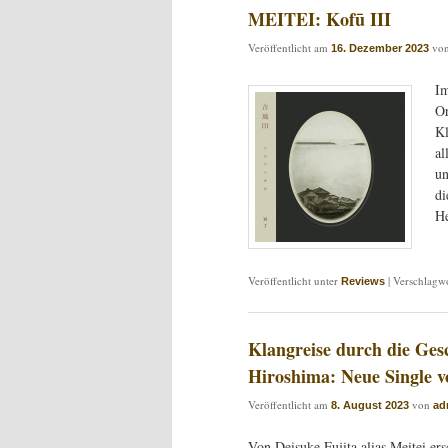
MEITEI: Kofū III
Veröffentlicht am
vo
16. Dezember 2023
Im
Or
Kl
al
un
di
He
Veröffentlicht unter
|
Verschlagwo
Reviews
Klangreise durch die Ges
Hiroshima: Neue Single v
Veröffentlicht am
von
8. August 2023
ad
Von Deisuke Fujita alias Meitei er