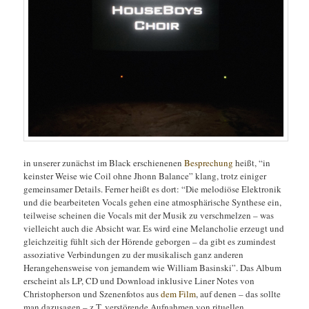
in unserer zunächst im Black erschienenen
Besprechung
heißt, “in
keinster Weise wie Coil ohne Jhonn Balance” klang, trotz einiger
gemeinsamer Details. Ferner heißt es dort: “Die melodiöse Elektronik
und die bearbeiteten Vocals gehen eine atmosphärische Synthese ein,
teilweise scheinen die Vocals mit der Musik zu verschmelzen – was
vielleicht auch die Absicht war. Es wird eine Melancholie erzeugt und
gleichzeitig fühlt sich der Hörende geborgen – da gibt es zumindest
assoziative Verbindungen zu der musikalisch ganz anderen
Herangehensweise von jemandem wie William Basinski”. Das Album
erscheint als LP, CD und Download inklusive Liner Notes von
Christopherson und Szenenfotos aus
dem Film
, auf denen – das sollte
man dazusagen – z.T. verstörende Aufnahmen von rituellen