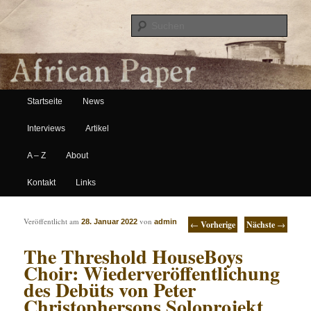
Suche
Hauptmenü
African Paper
Startseite
News
Zum Inhalt wechseln
Zum sekundären Inhalt wechseln
Interviews
Artikel
A – Z
About
Kontakt
Links
Artikelnavigation
Veröffentlicht am
von
28. Januar 2022
admin
←
Vorherige
Nächste
→
The Threshold HouseBoys
Choir: Wiederveröffentlichung
des Debüts von Peter
Christophersons Soloprojekt