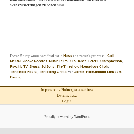
Selbstverletzungen zu sehen sind.
Dieser Eintrag wurde veröffentlicht in
und verschlagwortet mit
,
News
Coil
,
,
,
Mental Groove Records
Musique Pour La Dance
Peter Christopherson
,
,
,
,
Psychic TV
Sleazy
SoiSong
The Threshold Houseboys Choir
,
von
.
Threshold House
Throbbing Gristle
admin
Permanenter Link zum
.
Eintrag
Impressum / Haftungsausschluss
Datenschutz
Login
Proudly powered by WordPress