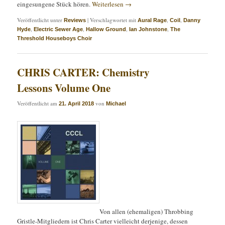
eingesungene Stück hören.
Weiterlesen
→
Veröffentlicht unter
|
Verschlagwortet mit
,
,
Reviews
Aural Rage
Coil
Danny
,
,
,
,
Hyde
Electric Sewer Age
Hallow Ground
Ian Johnstone
The
Threshold Houseboys Choir
CHRIS CARTER: Chemistry
Lessons Volume One
Veröffentlicht am
von
21. April 2018
Michael
Von allen (ehemaligen) Throbbing
Gristle-Mitgliedern ist Chris Carter vielleicht derjenige, dessen