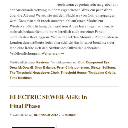
Auch wenn es profan sein mag, aber vor
der Auseinandersetzung mit dem eigentlichen Werk ein paar Worte
über die Art und Weise, wie mit dem Nachlass von Coil umgegangen
wird: Dass man sich (noch immer) nicht auf einen Modus zur
Wiederveröffentlichung der regulären Alben hat einigen können, ist
mehr als bedauerlich und nutzt letztlich auch nur einer Partei:
nämlich den Bootleggern. Wer in den letzten Monaten Plattenläden in
London durchstöberte (oder aber schlicht das Internet bemühte), der
fand eine Reihe sich den Nimbus des Offiziellen gebenden
Veröffentlichungen.
Weiterlesen
→
Veröffentlicht unter
|
Verschlagwortet mit
,
,
Reviews
Coil
Compound Eye
,
,
,
,
,
Drew McDowall
Jhon Balance
Peter Christopherson
Sleazy
SoiSong
,
,
,
The Threshold Houseboys Choir
Threshold House
Throbbing Gristle
Time Machines
ELECTRIC SEWER AGE: In
Final Phase
Veröffentlicht am
von
18. Februar 2012
Michael