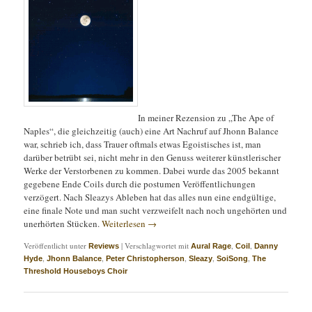
In meiner Rezension zu „The Ape of
Naples“, die gleichzeitig (auch) eine Art Nachruf auf Jhonn Balance
war, schrieb ich, dass Trauer oftmals etwas Egoistisches ist, man
darüber betrübt sei, nicht mehr in den Genuss weiterer künstlerischer
Werke der Verstorbenen zu kommen. Dabei wurde das 2005 bekannt
gegebene Ende Coils durch die postumen Veröffentlichungen
verzögert. Nach Sleazys Ableben hat das alles nun eine endgültige,
eine finale Note und man sucht verzweifelt nach noch ungehörten und
unerhörten Stücken.
Weiterlesen
→
Veröffentlicht unter
|
Verschlagwortet mit
,
,
Reviews
Aural Rage
Coil
Danny
,
,
,
,
,
Hyde
Jhonn Balance
Peter Christopherson
Sleazy
SoiSong
The
Threshold Houseboys Choir