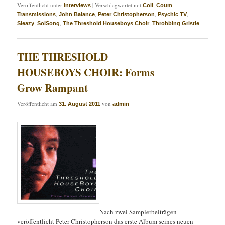
Veröffentlicht unter
|
Verschlagwortet mit
,
Interviews
Coil
Coum
,
,
,
,
Transmissions
John Balance
Peter Christopherson
Psychic TV
,
,
,
Sleazy
SoiSong
The Threshold Houseboys Choir
Throbbing Gristle
THE THRESHOLD
HOUSEBOYS CHOIR: Forms
Grow Rampant
Veröffentlicht am
von
31. August 2011
admin
Nach zwei Samplerbeiträgen
veröffentlicht Peter Christopherson das erste Album seines neuen