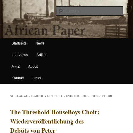
Suche
Hauptmenü
African Paper
Startseite
News
Zum Inhalt wechseln
Zum sekundären Inhalt wechseln
Interviews
Artikel
A – Z
About
Kontakt
Links
SCHLAGWORT-ARCHIVE:
THE THRESHOLD HOUSEBOYS CHOIR
The Threshold HouseBoys Choir:
Wiederveröffentlichung des
Debüts von Peter