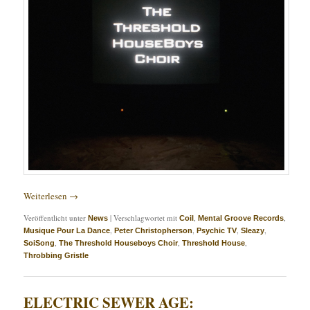
Weiterlesen
→
Veröffentlicht unter
|
Verschlagwortet mit
,
,
News
Coil
Mental Groove Records
,
,
,
,
Musique Pour La Dance
Peter Christopherson
Psychic TV
Sleazy
,
,
,
SoiSong
The Threshold Houseboys Choir
Threshold House
Throbbing Gristle
ELECTRIC SEWER AGE: