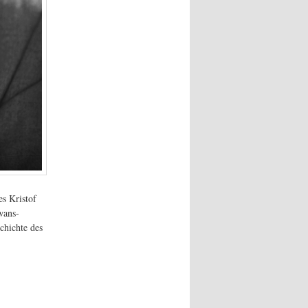
es Kristof
wans-
chichte des