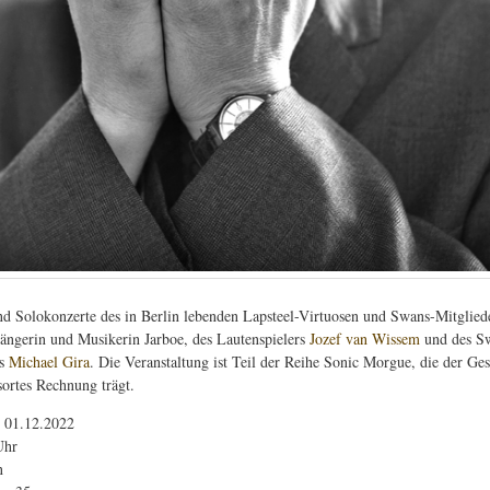
nd Solokonzerte des in Berlin lebenden Lapsteel-Virtuosen und Swans-Mitglied
ängerin und Musikerin Jarboe, des Lautenspielers
Jozef van Wissem
und des S
ds
Michael Gira
. Die Veranstaltung ist Teil der Reihe Sonic Morgue, die der Ges
ortes Rechnung trägt.
 01.12.2022
Uhr
n