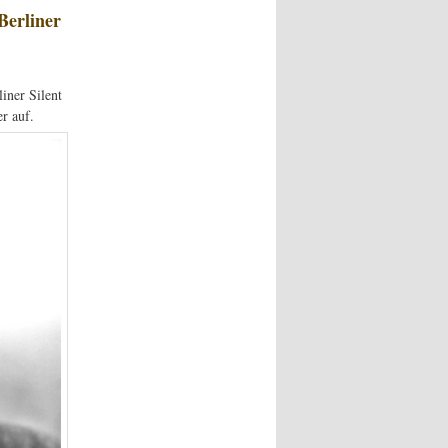
Berliner
iner Silent
r auf.