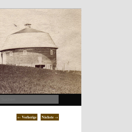
Suchen
←
Vorherige
Nächste
→