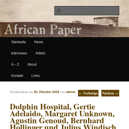
Suche
Hauptmenü
African Paper
Startseite
News
Zum Inhalt wechseln
Zum sekundären Inhalt wechseln
Interviews
Artikel
A – Z
About
Kontakt
Links
Artikelnavigation
Veröffentlicht am
von
25. Oktober 2024
admin
←
Vorherige
Nächste
→
Dolphin Hospital, Gertie
Adelaido, Margaret Unknown,
Agustin Genoud, Bernhard
Hollinger und Julius Windisch