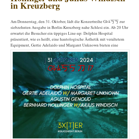
in Kreuzberg
Am Donnerstag, den 31. Oktober, lädt die Konzertreihe Gﾚﾑ丂丂 zur
siebzehnten Ausgabe in Berlin-Kreuzberg nahe Schlesi ein. Ab 20 Uhr
erwartet die Besucher ein üppiges Line-up: Dolphin Hospital
präsentiert, wie es heißt, eine hautologische Ästhetik mit veraltetem
Equipment, Gertie Adelaido und Margaret Unknown bieten eine