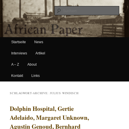
Suche
Hauptmenü
African Paper
Startseite
News
Zum Inhalt wechseln
Zum sekundären Inhalt wechseln
Interviews
Artikel
A – Z
About
Kontakt
Links
SCHLAGWORT-ARCHIVE:
JULIUS WINDISCH
Dolphin Hospital, Gertie
Adelaido, Margaret Unknown,
Agustin Genoud, Bernhard