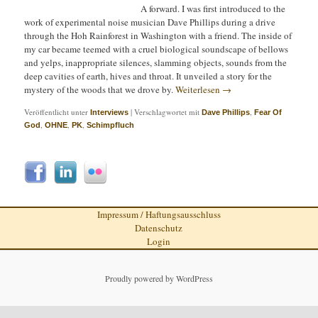
A forward. I was first introduced to the
work of experimental noise musician Dave Phillips during a drive
through the Hoh Rainforest in Washington with a friend. The inside of
my car became teemed with a cruel biological soundscape of bellows
and yelps, inappropriate silences, slamming objects, sounds from the
deep cavities of earth, hives and throat. It unveiled a story for the
mystery of the woods that we drove by.
Weiterlesen
→
Veröffentlicht unter
|
Verschlagwortet mit
,
Interviews
Dave Phillips
Fear Of
,
,
,
God
OHNE
PK
Schimpfluch
Impressum / Haftungsausschluss
Datenschutz
Login
Proudly powered by WordPress