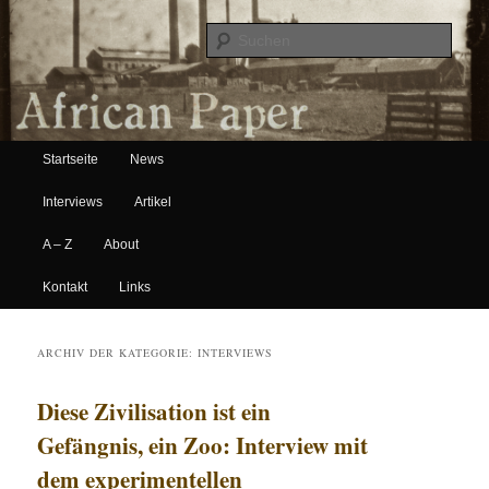
Suche
Hauptmenü
African Paper
Startseite
News
Zum Inhalt wechseln
Zum sekundären Inhalt wechseln
Interviews
Artikel
A – Z
About
Kontakt
Links
ARCHIV DER KATEGORIE:
INTERVIEWS
Diese Zivilisation ist ein
Gefängnis, ein Zoo: Interview mit
dem experimentellen