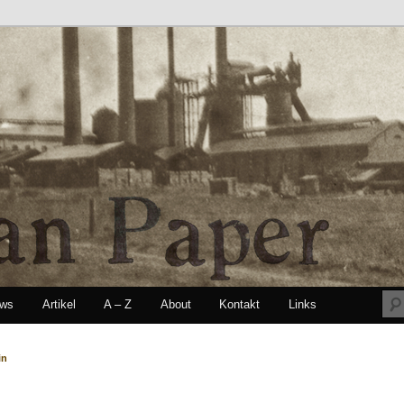
ews
Artikel
A – Z
About
Kontakt
Links
seln
in