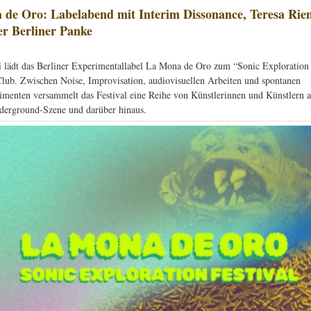
de Oro: Labelabend mit Interim Dissonance, Teresa Ri
der Berliner Panke
 lädt das Berliner Experimentallabel La Mona de Oro zum “Sonic Exploration 
lub. Zwischen Noise, Improvisation, audiovisuellen Arbeiten und spontanen
menten versammelt das Festival eine Reihe von Künstlerinnen und Künstlern a
derground-Szene und darüber hinaus.