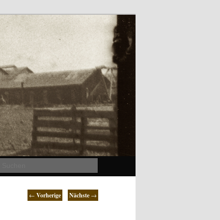
Suchen
←
Vorherige
Nächste
→