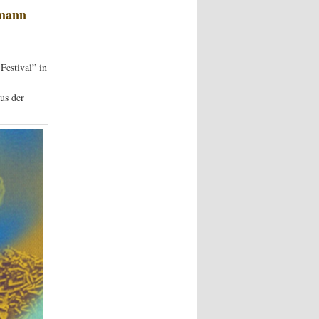
emann
Festival” in
us der