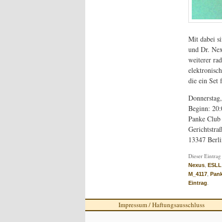
Mit dabei s
und Dr. Ne
weiterer ra
elektronisc
die ein Set
Donnerstag,
Beginn: 20
Panke Club
Gerichtstra
13347 Berli
Dieser Eintrag
,
Nexus
ESLL
,
M_4117
Pan
.
Eintrag
Impressum / Haftungsausschluss