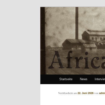
African Paper
Hauptmenü
Startseite
News
Intervi
Zum Inhalt wechseln
Zum sekundären Inhalt wech
Artikelnavigation
Veröffentlicht am
von
22. Juni 2026
adm