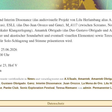
ind Interim Dissonance (das audiovisuelle Projekt von Lilu Herlambang alias
xus), ESLL (das Duo Juan Orozco und Gønz), M_4117 (zwischen Screamo, No
dikaler Klangzerlegung), Amantek Obrigado (das Duo Gustavo Obrigado und 
her und akustischer Soundarbeit und eventuell visuellen Elementen) sowie Tere
 für Solo-Schlagzeug und Stimme präsentieren wird.
 25.06.2026
:00 Uhr
ße 23, Hof V
n
 wurde veröffentlicht in
und verschlagwortet mit
,
,
News
A.V.Suals
Amantek
Amantek Obrig
,
,
,
,
,
,
Gustavo Obrigado
Gønz
Interim Dissonance
Juan Orozco
La Mona de Oro
Lilu 
,
,
,
von
.
ke
Panke Club
Sonic Exploration Festival
Teresa Riemann
admin
Permanenter 
Datenschutz