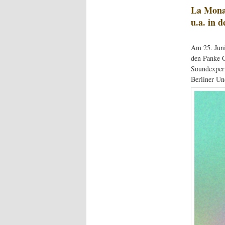
La Mona 
u.a. in 
Am 25. Juni
den Panke C
Soundexperi
Berliner Un