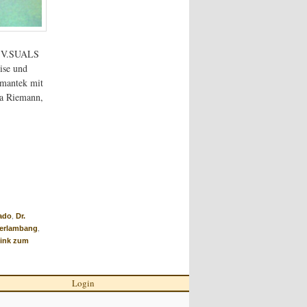
 A.V.SUALS
ise und
Amantek mit
sa Riemann,
,
ado
Dr.
,
Herlambang
Link zum
Login