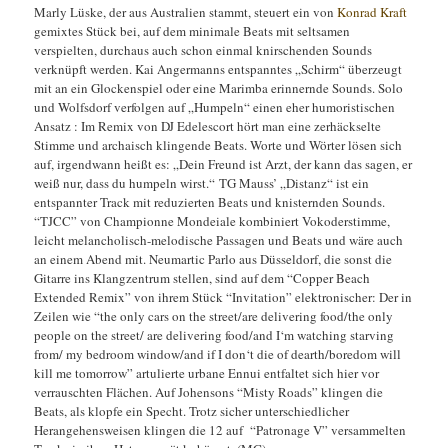
Marly Lüske, der aus Australien stammt, steuert ein von
Konrad Kraft
gemixtes Stück bei, auf dem minimale Beats mit seltsamen
verspielten, durchaus auch schon einmal knirschenden Sounds
verknüpft werden. Kai Angermanns entspanntes „Schirm“ überzeugt
mit an ein Glockenspiel oder eine Marimba erinnernde Sounds. Solo
und Wolfsdorf verfolgen auf „Humpeln“ einen eher humoristischen
Ansatz : Im Remix von DJ Edelescort hört man eine zerhäckselte
Stimme und archaisch klingende Beats. Worte und Wörter lösen sich
auf, irgendwann heißt es: „Dein Freund ist Arzt, der kann das sagen, er
weiß nur, dass du humpeln wirst.“ TG Mauss’ „Distanz“ ist ein
entspannter Track mit reduzierten Beats und knisternden Sounds.
“TJCC” von Championne Mondeiale kombiniert Vokoderstimme,
leicht melancholisch-melodische Passagen und Beats und wäre auch
an einem Abend mit. Neumartic Parlo aus Düsseldorf, die sonst die
Gitarre ins Klangzentrum stellen, sind auf dem “Copper Beach
Extended Remix” von ihrem Stück “Invitation” elektronischer: Der in
Zeilen wie “the only cars on the street/are delivering food/the only
people on the street/ are delivering food/and I‘m watching starving
from/ my bedroom window/and if I don‘t die of dearth/boredom will
kill me tomorrow” artulierte urbane Ennui entfaltet sich hier vor
verrauschten Flächen. Auf Johensons “Misty Roads” klingen die
Beats, als klopfe ein Specht. Trotz sicher unterschiedlicher
Herangehensweisen klingen die 12 auf “Patronage V” versammelten