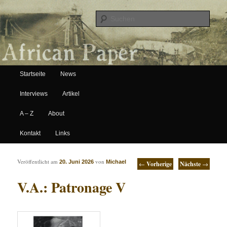
Suche
Hauptmenü
African Paper
Startseite
News
Zum Inhalt wechseln
Zum sekundären Inhalt wechseln
Interviews
Artikel
A – Z
About
Kontakt
Links
Artikelnavigation
Veröffentlicht am
von
20. Juni 2026
Michael
←
Vorherige
Nächste
→
V.A.: Patronage V