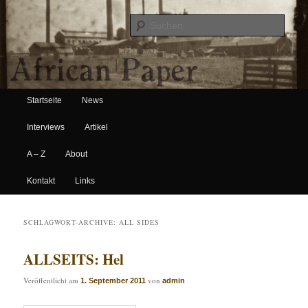
Suche
Hauptmenü
African Paper
Startseite
News
Zum Inhalt wechseln
Zum sekundären Inhalt wechseln
Interviews
Artikel
A – Z
About
Kontakt
Links
SCHLAGWORT-ARCHIVE:
ALL SIDES
ALLSEITS: Hel
Veröffentlicht am
von
1. September 2011
admin