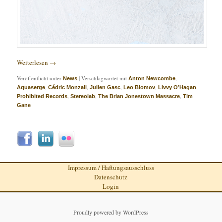
Weiterlesen
→
Veröffentlicht unter
|
Verschlagwortet mit
,
News
Anton Newcombe
,
,
,
,
,
Aquaserge
Cédric Monzali
Julien Gasc
Leo Blomov
Livvy O’Hagan
,
,
,
Prohibited Records
Stereolab
The Brian Jonestown Massacre
Tim
Gane
Impressum / Haftungsausschluss
Datenschutz
Login
Proudly powered by WordPress