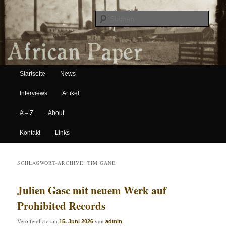
Suche
Hauptmenü
African Paper
Startseite
News
Zum Inhalt wechseln
Zum sekundären Inhalt wechseln
Interviews
Artikel
A – Z
About
Kontakt
Links
SCHLAGWORT-ARCHIVE:
TIM GANE
Julien Gasc mit neuem Werk auf
Prohibited Records
Veröffentlicht am
von
15. Juni 2026
admin