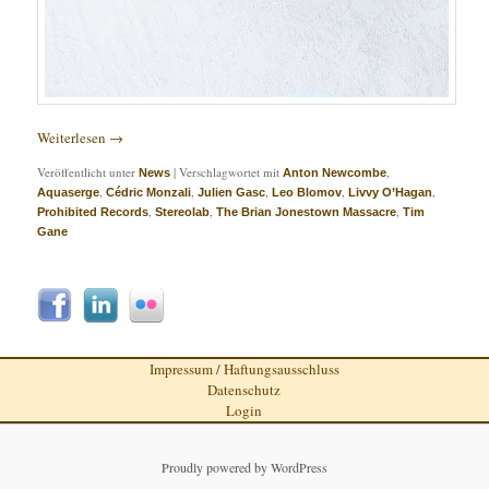
Weiterlesen
→
Veröffentlicht unter
|
Verschlagwortet mit
,
News
Anton Newcombe
,
,
,
,
,
Aquaserge
Cédric Monzali
Julien Gasc
Leo Blomov
Livvy O’Hagan
,
,
,
Prohibited Records
Stereolab
The Brian Jonestown Massacre
Tim
Gane
Impressum / Haftungsausschluss
Datenschutz
Login
Proudly powered by WordPress