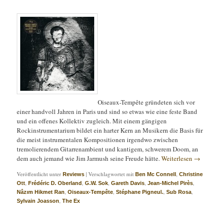
Oiseaux-Tempête gründeten sich vor
einer handvoll Jahren in Paris und sind so etwas wie eine feste Band
und ein offenes Kollektiv zugleich. Mit einem gängigen
Rockinstrumentarium bildet ein harter Kern an Musikern die Basis für
die meist instrumentalen Kompositionen irgendwo zwischen
tremolierendem Gitarrenambient und kantigem, schwerem Doom, an
dem auch jemand wie Jim Jarmush seine Freude hätte.
Weiterlesen
→
Veröffentlicht unter
|
Verschlagwortet mit
,
Reviews
Ben Mc Connell
Christine
,
,
,
,
,
Ott
Frédéric D. Oberland
G.W. Sok
Gareth Davis
Jean-Michel Pirès
,
,
,
,
Nâzım Hikmet Ran
Oiseaux-Tempête
Stéphane Pigneul.
Sub Rosa
,
Sylvain Joasson
The Ex