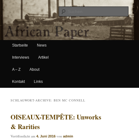
Suche
Hauptmenü
African Paper
Startseite
News
Zum Inhalt wechseln
Zum sekundären Inhalt wechseln
Interviews
Artikel
A – Z
About
Kontakt
Links
SCHLAGWORT-ARCHIVE:
BEN MC CONNELL
OISEAUX-TEMPÊTE: Unworks
& Rarities
Veröffentlicht am
von
4. Juni 2016
admin