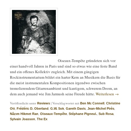
Oiseaux-Tempête gründeten sich vor
einer handvoll Jahren in Paris und sind so etwas wie eine feste Band
und ein offenes Kollektiv zugleich. Mit einem gängigen
Rockinstrumentarium bildet ein harter Kern an Musikern die Basis für
die meist instrumentalen Kompositionen irgendwo zwischen
tremolierendem Gitarrenambient und kantigem, schwerem Doom, an
dem auch jemand wie Jim Jarmush seine Freude hätte.
Weiterlesen
→
Veröffentlicht unter
|
Verschlagwortet mit
,
Reviews
Ben Mc Connell
Christine
,
,
,
,
,
Ott
Frédéric D. Oberland
G.W. Sok
Gareth Davis
Jean-Michel Pirès
,
,
,
,
Nâzım Hikmet Ran
Oiseaux-Tempête
Stéphane Pigneul.
Sub Rosa
,
Sylvain Joasson
The Ex