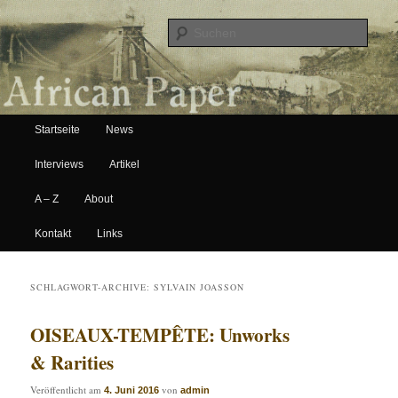
Suche
Hauptmenü
African Paper
Startseite
News
Zum Inhalt wechseln
Zum sekundären Inhalt wechseln
Interviews
Artikel
A – Z
About
Kontakt
Links
SCHLAGWORT-ARCHIVE:
SYLVAIN JOASSON
OISEAUX-TEMPÊTE: Unworks
& Rarities
Veröffentlicht am
von
4. Juni 2016
admin