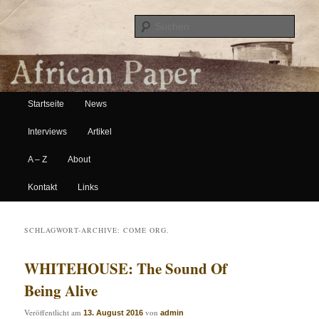
Suche
Hauptmenü
African Paper
Startseite
News
Zum Inhalt wechseln
Zum sekundären Inhalt wechseln
Interviews
Artikel
A – Z
About
Kontakt
Links
SCHLAGWORT-ARCHIVE:
COME ORG.
WHITEHOUSE: The Sound Of
Being Alive
Veröffentlicht am
von
13. August 2016
admin