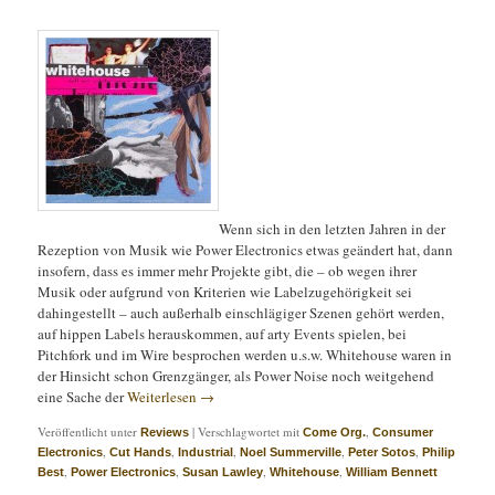
Wenn sich in den letzten Jahren in der
Rezeption von Musik wie Power Electronics etwas geändert hat, dann
insofern, dass es immer mehr Projekte gibt, die – ob wegen ihrer
Musik oder aufgrund von Kriterien wie Labelzugehörigkeit sei
dahingestellt – auch außerhalb einschlägiger Szenen gehört werden,
auf hippen Labels herauskommen, auf arty Events spielen, bei
Pitchfork und im Wire besprochen werden u.s.w. Whitehouse waren in
der Hinsicht schon Grenzgänger, als Power Noise noch weitgehend
eine Sache der
Weiterlesen
→
Veröffentlicht unter
|
Verschlagwortet mit
,
Reviews
Come Org.
Consumer
,
,
,
,
,
Electronics
Cut Hands
Industrial
Noel Summerville
Peter Sotos
Philip
,
,
,
,
Best
Power Electronics
Susan Lawley
Whitehouse
William Bennett