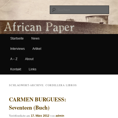
Suche
Hauptmenü
African Paper
Startseite
News
Zum Inhalt wechseln
Zum sekundären Inhalt wechseln
Interviews
Artikel
A – Z
About
Kontakt
Links
SCHLAGWORT-ARCHIVE:
CORDILLERA LIBROS
CARMEN BURGUESS:
Seventeen (Buch)
Veröffentlicht am
von
17. März 2012
admin