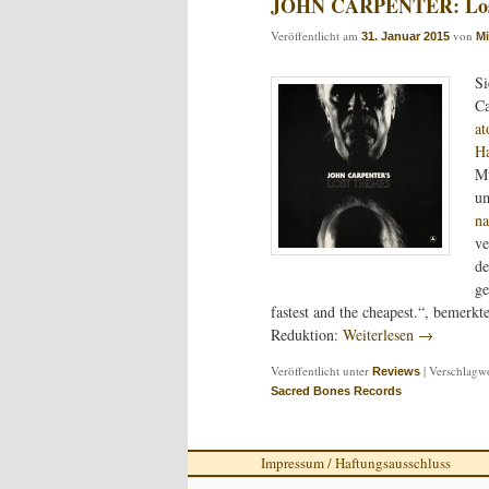
JOHN CARPENTER: Los
Veröffentlicht am
von
31. Januar 2015
Mi
Si
Ca
at
Ha
Mu
um
n
ve
de
ge
fastest and the cheapest.“, bemerkt
Reduktion:
Weiterlesen
→
Veröffentlicht unter
|
Verschlagwo
Reviews
Sacred Bones Records
Impressum / Haftungsausschluss