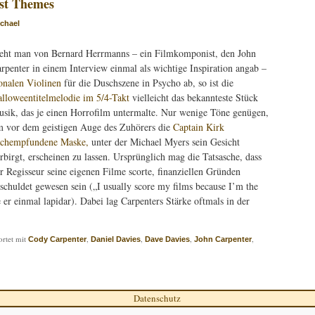
t Themes
chael
eht man von Bernard Herrmanns – ein Filmkomponist, den John
rpenter in einem Interview einmal als wichtige Inspiration angab –
onalen Violinen
für die Duschszene in Psycho ab, so ist die
lloweentitelmelodie im 5/4-Takt
vielleicht das bekannteste Stück
sik, das je einen Horrofilm untermalte. Nur wenige Töne genügen,
 vor dem geistigen Auge des Zuhörers die
Captain Kirk
achempfundene Maske,
unter der Michael Myers sein Gesicht
rbirgt, erscheinen zu lassen. Ursprünglich mag die Tatsasche, dass
r Regisseur seine eigenen Filme scorte, finanziellen Gründen
schuldet gewesen sein („I usually score my films because I’m the
e er einmal lapidar). Dabei lag Carpenters Stärke oftmals in der
rtet mit
,
,
,
,
Cody Carpenter
Daniel Davies
Dave Davies
John Carpenter
Datenschutz