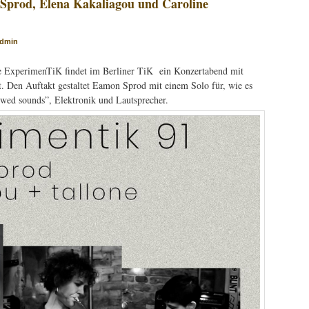
Sprod, Elena Kakaliagou und Caroline
dmin
e ExperimenTiK findet im Berliner TiK ein Konzertabend mit
t. Den Auftakt gestaltet Eamon Sprod mit einem Solo für, wie es
rowed sounds”, Elektronik und Lautsprecher.