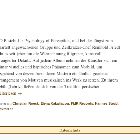
n
O.P. steht für Psychology of Perception, und bei der jüngst zum
artett angewachsenen Gruppe und Zeitkratzer-Chef Reinhold Friedl
ht es seit jeher um die Wahrnehmung filigraner, kunstvoll
rangierter Details. Auf jedem Album nehmen die Künstler sich ein
imär visuelles und haptisches Phänomen zum Vorbild, um
sgehend von dessen besonderen Mustern ein ähnlich geartetes
rangement von Motiven musikalisch ins Werk zu setzen. Zu ihrem
büt „Tabriz“ ließen sie sich von der Tradition persischer
iterlesen
→
rtet mit
,
,
,
,
Christian Roeck
Elena Kakaliagou
FMR Records
Hannes Strobl
itkratzer
Datenschutz