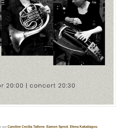
t mit
,
,
,
Caroline Cecilia Tallone
Eamon Sprod
Elena Kakaliagou