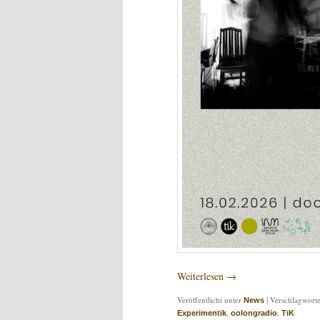
Weiterlesen
→
Veröffentlicht unter
|
Verschlagworte
News
,
,
Experimentik
oolongradio
TiK