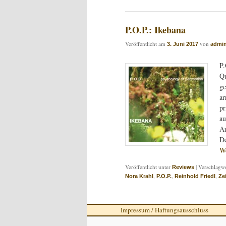
P.O.P.: Ikebana
Veröffentlicht am
von
3. Juni 2017
admi
P.
Qu
ge
ar
pr
au
Ar
De
We
Veröffentlicht unter
|
Verschlagwo
Reviews
,
,
,
Nora Krahl
P.O.P.
Reinhold Friedl
Ze
Impressum / Haftungsausschluss