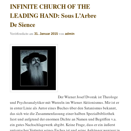
INFINITE CHURCH OF THE
LEADING HAND: Sous L’Arbre
De Sience
Veröffentlicht am
von
31. Januar 2015
admin
Der Wiener Josef Dvorak ist Theologe
und Psychoanalytiker mit Wurzeln im Wiener Aktionismus. Mir ist er
in erster Linie als Autor eines Buches über den Satanismus bekannt,
das sich wie die Zusammenfassung einer halben Spezialbibliothek
liest und aufgrund der enormen Dichte an Namen und Begriffen v.a.
ein gutes Nachschlagewerk abgibt. Keine Frage, dass er ein äußerst
untypischer Vertreter seines Faches ist und seine Anhänger weniger in