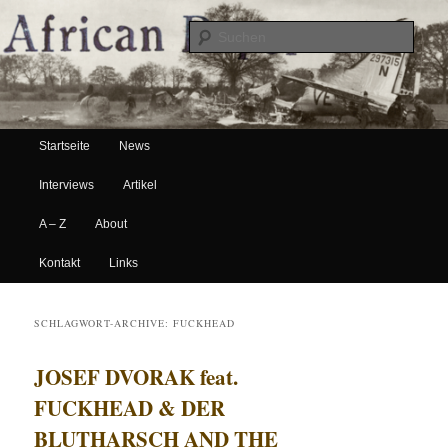
Suche
Hauptmenü
African Paper
Startseite
News
Zum Inhalt wechseln
Zum sekundären Inhalt wechseln
Interviews
Artikel
A – Z
About
Kontakt
Links
SCHLAGWORT-ARCHIVE:
FUCKHEAD
JOSEF DVORAK feat.
FUCKHEAD & DER
BLUTHARSCH AND THE