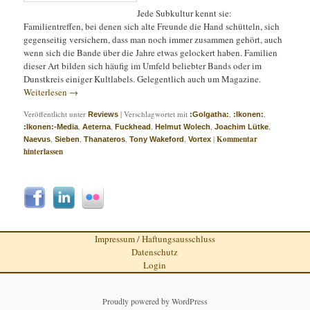
Jede Subkultur kennt sie:
Familientreffen, bei denen sich alte Freunde die Hand schütteln, sich
gegenseitig versichern, dass man noch immer zusammen gehört, auch
wenn sich die Bande über die Jahre etwas gelockert haben. Familien
dieser Art bilden sich häufig im Umfeld beliebter Bands oder im
Dunstkreis einiger Kultlabels. Gelegentlich auch um Magazine.
Weiterlesen
→
Veröffentlicht unter
|
Verschlagwortet mit
,
,
Reviews
:Golgatha:
:Ikonen:
,
,
,
,
,
:Ikonen:-Media
Aeterna
Fuckhead
Helmut Wolech
Joachim Lütke
,
,
,
,
|
Kommentar
Naevus
Sieben
Thanateros
Tony Wakeford
Vortex
hinterlassen
Impressum / Haftungsausschluss
Datenschutz
Login
Proudly powered by WordPress