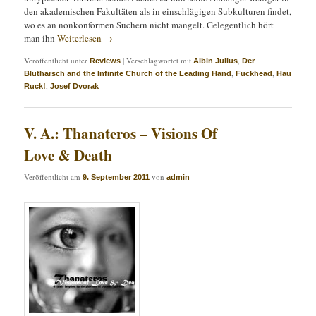
den akademischen Fakultäten als in einschlägigen Subkulturen findet,
wo es an nonkonformen Suchern nicht mangelt. Gelegentlich hört
man ihn
Weiterlesen
→
Veröffentlicht unter
|
Verschlagwortet mit
,
Reviews
Albin Julius
Der
,
,
Blutharsch and the Infinite Church of the Leading Hand
Fuckhead
Hau
,
Ruck!
Josef Dvorak
V. A.: Thanateros – Visions Of
Love & Death
Veröffentlicht am
von
9. September 2011
admin