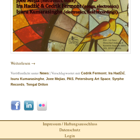
Weiterlesen
→
Veröffentlicht unter
|
Verschlagwortet mit
,
,
News
Cedrik Fermont
Ira Hadžić
,
,
,
,
Isuru Kumarasinghe
Joee Mejias
PAS
Petersburg Art Space
Syrphe
,
Records
Tengal Drilon
Impressum / Haftungsausschluss
Datenschutz
Login