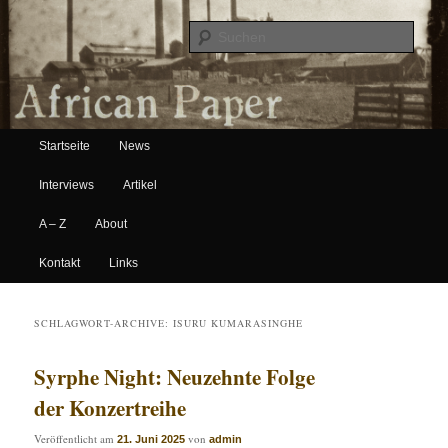
Suche
Hauptmenü
African Paper
Startseite
News
Zum Inhalt wechseln
Zum sekundären Inhalt wechseln
Interviews
Artikel
A – Z
About
Kontakt
Links
SCHLAGWORT-ARCHIVE:
ISURU KUMARASINGHE
Syrphe Night: Neuzehnte Folge
der Konzertreihe
Veröffentlicht am
von
21. Juni 2025
admin