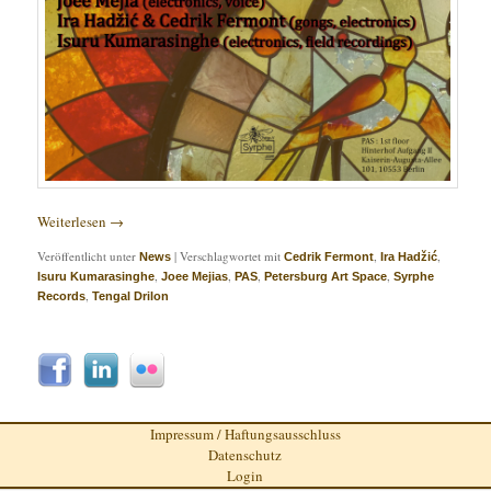
Weiterlesen
→
Veröffentlicht unter
|
Verschlagwortet mit
,
,
News
Cedrik Fermont
Ira Hadžić
,
,
,
,
Isuru Kumarasinghe
Joee Mejias
PAS
Petersburg Art Space
Syrphe
,
Records
Tengal Drilon
Impressum / Haftungsausschluss
Datenschutz
Login