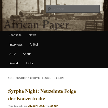
Suche
Hauptmenü
African Paper
Startseite
News
Zum Inhalt wechseln
Zum sekundären Inhalt wechseln
Interviews
Artikel
A – Z
About
Kontakt
Links
SCHLAGWORT-ARCHIVE:
TENGAL DRILON
Syrphe Night: Neuzehnte Folge
der Konzertreihe
Veröffentlicht am
von
21. Juni 2025
admin