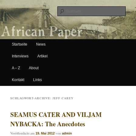
Suche
Hauptmenü
African Paper
Startseite
News
Zum Inhalt wechseln
Zum sekundären Inhalt wechseln
Interviews
Artikel
A – Z
About
Kontakt
Links
SCHLAGWORT-ARCHIVE:
JEFF CAREY
SEAMUS CATER AND VILJAM
NYBACKA: The Anecdotes
Veröffentlicht am
von
19. Mai 2012
admin