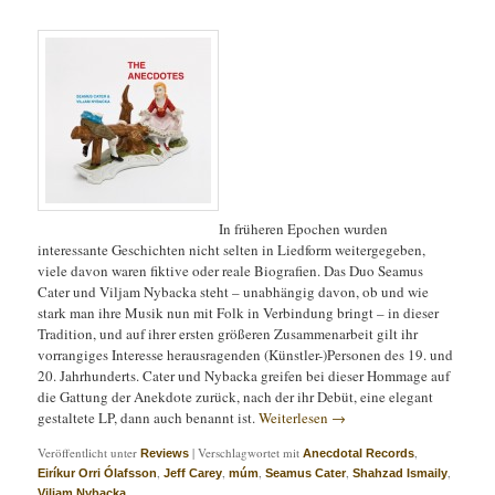
In früheren Epochen wurden
interessante Geschichten nicht selten in Liedform weitergegeben,
viele davon waren fiktive oder reale Biografien. Das Duo Seamus
Cater und Viljam Nybacka steht – unabhängig davon, ob und wie
stark man ihre Musik nun mit Folk in Verbindung bringt – in dieser
Tradition, und auf ihrer ersten größeren Zusammenarbeit gilt ihr
vorrangiges Interesse herausragenden (Künstler-)Personen des 19. und
20. Jahrhunderts. Cater und Nybacka greifen bei dieser Hommage auf
die Gattung der Anekdote zurück, nach der ihr Debüt, eine elegant
gestaltete LP, dann auch benannt ist.
Weiterlesen
→
Veröffentlicht unter
|
Verschlagwortet mit
,
Reviews
Anecdotal Records
,
,
,
,
,
Eiríkur Orri Ólafsson
Jeff Carey
múm
Seamus Cater
Shahzad Ismaily
Viljam Nybacka