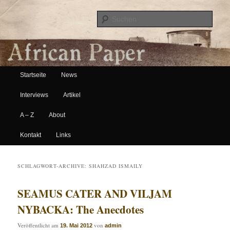
Suche
Hauptmenü
African Paper
Startseite
News
Zum Inhalt wechseln
Zum sekundären Inhalt wechseln
Interviews
Artikel
A – Z
About
Kontakt
Links
SCHLAGWORT-ARCHIVE:
SHAHZAD ISMAILY
SEAMUS CATER AND VILJAM
NYBACKA: The Anecdotes
Veröffentlicht am
von
19. Mai 2012
admin