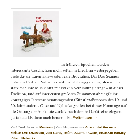
In früheren Epochen wurden
interessante Geschichten nicht selten in Liedform weitergegeben,
viele davon waren fiktive oder reale Biografien. Das Duo Seamus
Cater und Viljam Nybacka steht – unabhängig davon, ob und wie
stark man ihre Musik nun mit Folk in Verbindung bringt – in dieser
Tradition, und auf ihrer ersten größeren Zusammenarbeit gilt ihr
vorrangiges Interesse herausragenden (Künstler-)Personen des 19. und
20. Jahrhunderts. Cater und Nybacka greifen bei dieser Hommage auf
die Gattung der Anekdote zurück, nach der ihr Debüt, eine elegant
gestaltete LP, dann auch benannt ist.
Weiterlesen
→
Veröffentlicht unter
|
Verschlagwortet mit
,
Reviews
Anecdotal Records
,
,
,
,
,
Eiríkur Orri Ólafsson
Jeff Carey
múm
Seamus Cater
Shahzad Ismaily
Viljam Nybacka