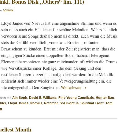
kl. Bonus Disk „Others“ lim. 111)
on
admin
Lloyd James von Naevus hat eine angenehme Stimme und wenn es
sein muss auch ein Händchen für schöne Melodien. Wahrscheinlich
verstören seine Songs deshalb niemals direkt, auch wenn die Musik
stets das Gefühl vermittelt, von etwas Ernstem, mitunter
Drastischem zu künden. Erst mit der Zeit registriert man, dass die
eingängigen Stücke einen doppelten Boden haben. Heterogene
Elemente harmonieren nie ganz miteinander, oft wirken die Drums
wie Versatzstücke einer Kollage, die dem Gesang und den
restlichen Spuren kurzerhand aufgeklebt wurden. In die Melodik
schleicht sich immer wieder eine Verweigerungshaltung ein, die
nie entgegenhält. Den Songtexten
Weiterlesen
→
rtet mit
,
,
,
,
Ain Soph
David E. Williams
Fine Young Cannibals
Hunter Barr
,
,
,
,
,
,
dder
Lloyd James
Naevus
Retarder
Sol Invictus
Spiritual Front
Tom
ng
ellest Month