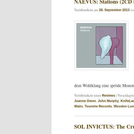
NAEVUS: Stations (2CD in
Veröffentlicht am
v
28. September 2013
dem Wohlklang eine spröde Monoto
Veröffentlicht unter
|
Verschlagwo
Reviews
,
,
Joanne Owen
John Murphy
KnifeLa
,
,
Waits
Tourette Records
Wooden Lu
SOL INVICTUS: The Cru