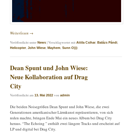
Weiterlesen
→
Veröffentlicht unter
|
Verschlagwortet mit
,
,
News
Attila Csihar
Balázs Pándi
,
,
,
Helicopter
John Wiese
Mayhem
Sunn O)))
Dean Spunt und John Wiese:
Neue Kollaboration auf Drag
City
Veröffentlicht am
von
13. Mai 2022
admin
Die beiden Noisegrößen Dean Spunt und John Wiese, die zwei
Generationen amerikanischer Lärmkunst repräsentieren, von sich
reden machte, bringen Ende Mai ein neues Album bei Drag City
heraus. “The Echoing ” enthält zwei längere Tracks und erscheint auf
LP und digital bei Drag City.