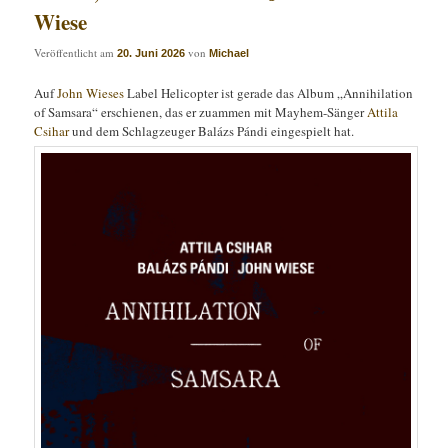
Wiese
Veröffentlicht am
von
20. Juni 2026
Michael
Auf
John Wieses
Label Helicopter ist gerade das Album „Annihilation
of Samsara“ erschienen, das er zuammen mit Mayhem-Sänger
Attila
Csihar
und dem Schlagzeuger Balázs Pándi eingespielt hat.