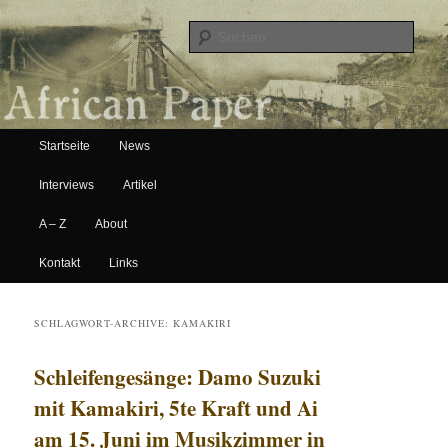
Suche
Hauptmenü
African Paper
Startseite
News
Zum Inhalt wechseln
Zum sekundären Inhalt wechseln
Interviews
Artikel
A – Z
About
Kontakt
Links
SCHLAGWORT-ARCHIVE:
KAMAKIRI
Schleifengesänge: Damo Suzuki
mit Kamakiri, 5te Kraft und Ai
am 15. Juni im Musikzimmer in