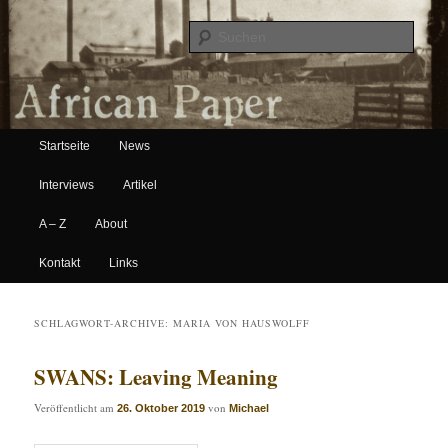
Suche
Hauptmenü
African Paper
Startseite
News
Zum Inhalt wechseln
Zum sekundären Inhalt wechseln
Interviews
Artikel
A – Z
About
Kontakt
Links
SCHLAGWORT-ARCHIVE:
MARIA VON HAUSWOLFF
SWANS: Leaving Meaning
Veröffentlicht am
von
26. Oktober 2019
Michael