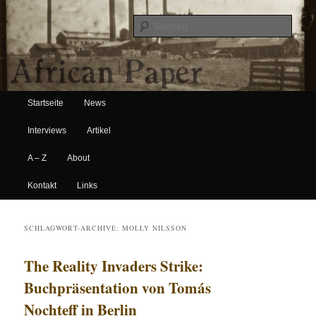
Suche
Hauptmenü
African Paper
Startseite
News
Zum Inhalt wechseln
Zum sekundären Inhalt wechseln
Interviews
Artikel
A – Z
About
Kontakt
Links
SCHLAGWORT-ARCHIVE:
MOLLY NILSSON
The Reality Invaders Strike:
Buchpräsentation von Tomás
Nochteff in Berlin